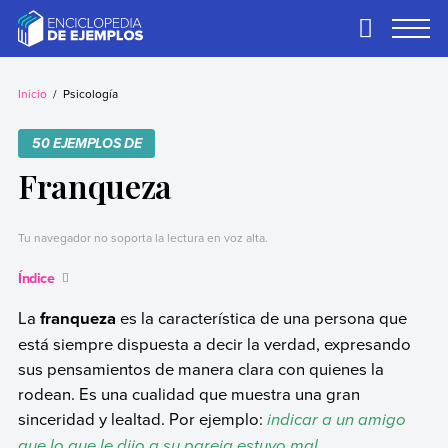
Skip
to
Primary
Menu
content
Ejemplos
Necesitas ejemplos.
Los tenemos.
Inicio
Psicología
50 EJEMPLOS DE
Franqueza
Tu navegador no soporta la lectura en voz alta.
Índice
La
franqueza
es la característica de una persona que
está siempre dispuesta a decir la verdad, expresando
sus pensamientos de manera clara con quienes la
rodean. Es una cualidad que muestra una gran
sinceridad y lealtad. Por ejemplo:
indicar a un amigo
que lo que le dijo a su pareja estuvo mal.