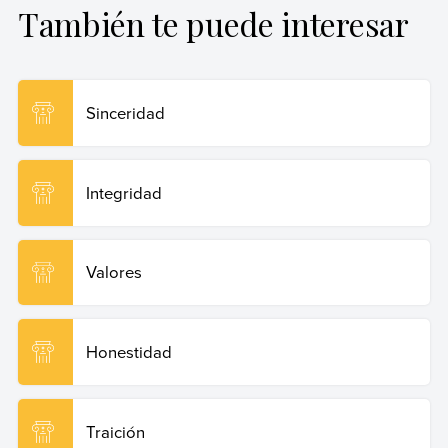
También te puede interesar
Rabotnikof, Vanesa (25 de octubre de 2024).
Franqueza
.
Enciclopedia de Ejemplos. Recuperado el 19 de junio de
2026 de
https://www.ejemplos.co/franqueza/
.
Sinceridad
Copiar cita
Integridad
Valores
Honestidad
Traición