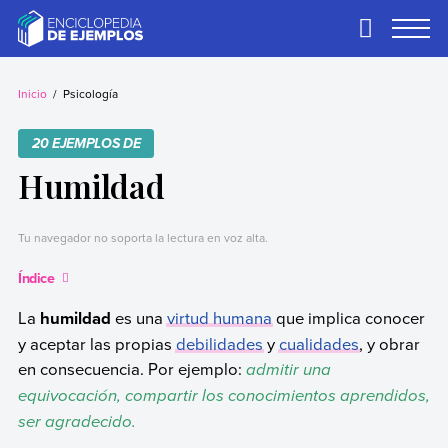
Skip
to
Primary
Menu
content
Ejemplos
Necesitas ejemplos.
Los tenemos.
Inicio
Psicología
20 EJEMPLOS DE
Humildad
Tu navegador no soporta la lectura en voz alta.
Índice
La
humildad
es una
virtud humana
que implica conocer
y aceptar las propias
debilidades
y
cualidades
, y obrar
en consecuencia. Por ejemplo:
admitir una
equivocación, compartir los conocimientos aprendidos,
ser agradecido.