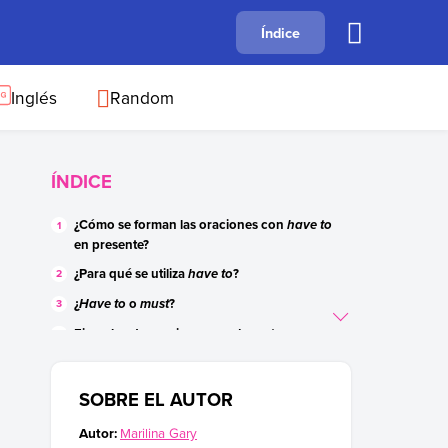
A
Índice
B
C
D
E
F
G
H
I
J
Inglés
Random
ÍNDICE
¿Cómo se forman las oraciones con
have to
en presente?
¿Para qué se utiliza
?
have to
¿
o
?
Have to
must
Ejemplos de oraciones con
have to
Test interactivo para practicar
SOBRE EL AUTOR
Autor:
Marilina Gary