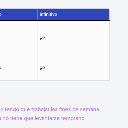
infinitivo
to
go
to
go
o tengo que trabajar los fines de semana.
la no tiene que levantarse temprano.