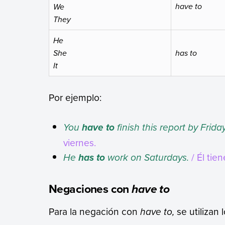
have to
We
They
He
She
has to
It
Por ejemplo:
You
finish this report by Friday
have to
viernes.
He
work on Saturdays.
/ Él tie
has to
Negaciones con
have to
Para la negación con
have to,
se utilizan 