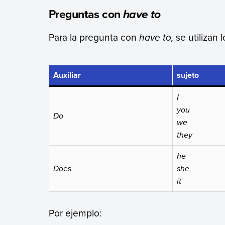
Preguntas con
have to
Para la pregunta con
have to,
se utilizan 
Auxiliar
sujeto
I
you
Do
we
they
he
Do
es
she
it
Por ejemplo: