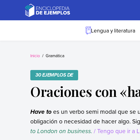
Skip
to
content
Ejemplos
Necesitas ejemplos.
Los tenemos.
Lengua y literatura
Inicio
Gramática
30 EJEMPLOS DE
Oraciones con «ha
es un verbo semi modal que se u
Have to
obligación o necesidad de hacer algo. Sig
to London on business.
/ Tengo que ir a 