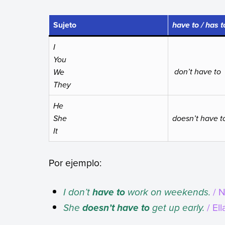
Sujeto
have to / has 
I
You
don’t have to
We
They
He
She
doesn’t have 
It
Por ejemplo:
I don’t
work on weekends.
/ N
have to
She
get up early.
/ El
doesn’t have to