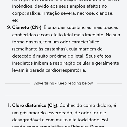
incêndios, devido aos seus amplos efeitos no
corpo: asfixia, irritação severa, necrose, cianose,
etc.
Cianeto (CN-)
. É uma das substâncias mais tóxicas
conhecidas e com efeito letal mais imediato. Na sua
forma gasosa, tem um odor característico
(semelhante às castanhas), cuja margem de
detecção é muito próxima do letal. Seus efeitos
imediatos inibem a respiração celular e geralmente
levam à parada cardiorrespiratória.
Cloro diatômico (Cl
)
. Conhecido como dicloro, é
2
um gás amarelo-esverdeado, de odor forte e
desagradável e com muito alta toxicidade. Foi
usado como arma bélica na Primeira Guerra