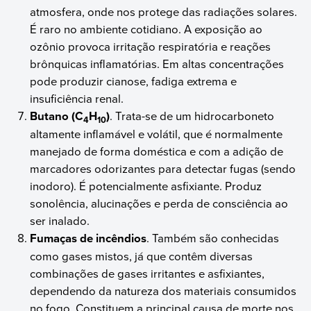
atmosfera, onde nos protege das radiações solares.
É raro no ambiente cotidiano. A exposição ao
ozônio provoca irritação respiratória e reações
brônquicas inflamatórias. Em altas concentrações
pode produzir cianose, fadiga extrema e
insuficiência renal.
Butano (C
H
)
. Trata-se de um hidrocarboneto
4
10
altamente inflamável e volátil, que é normalmente
manejado de forma doméstica e com a adição de
marcadores odorizantes para detectar fugas (sendo
inodoro). É potencialmente asfixiante. Produz
sonolência, alucinações e perda de consciência ao
ser inalado.
Fumaças de incêndios
. Também são conhecidas
como gases mistos, já que contêm diversas
combinações de gases irritantes e asfixiantes,
dependendo da natureza dos materiais consumidos
no fogo. Constituem a principal causa de morte nos