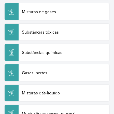
de Exemplos
, 2024. Disponível em:
https://www.ejemplos.co/br/gases-toxicos/. Acesso em:
Misturas de gases
19 de junho de 2026.
Copy Quote
Substâncias tóxicas
Substâncias químicas
Gases inertes
Misturas gás-líquido
Quais são os gases nobres?