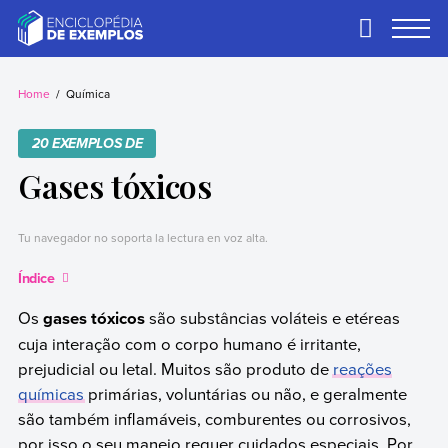
Skip
to
Primary
Menu
content
Exemplos
Precisa de
exemplos? Nós
Home
Química
temos.
20 EXEMPLOS DE
Gases tóxicos
Tu navegador no soporta la lectura en voz alta.
Índice
Os
gases tóxicos
são substâncias voláteis e etéreas
cuja interação com o corpo humano é irritante,
prejudicial ou letal. Muitos são produto de
reações
químicas
primárias, voluntárias ou não, e geralmente
são também inflamáveis, comburentes ou corrosivos,
por isso o seu manejo requer cuidados especiais. Por