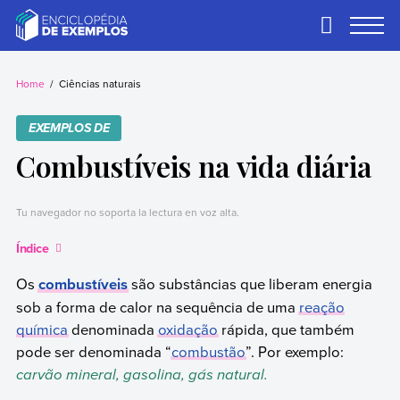
Skip
to
Primary
Menu
content
Exemplos
Precisa de
exemplos? Nós
Home
Ciências naturais
temos.
EXEMPLOS DE
Combustíveis na vida diária
Tu navegador no soporta la lectura en voz alta.
Índice
Os
combustíveis
são substâncias que liberam energia
sob a forma de calor na sequência de uma
reação
química
denominada
oxidação
rápida, que também
pode ser denominada “
combustão
”. Por exemplo:
carvão mineral, gasolina, gás natural.