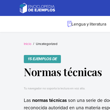
Skip
to
content
Ejemplos
Necesitas ejemplos.
Los tenemos.
Lengua y literatura
Inicio
Uncategorized
15 EJEMPLOS DE
Normas técnicas
Tu navegador no soporta la lectura en voz alta.
Las
normas técnicas
son una serie de do
reconocida autoridad en una materia espe