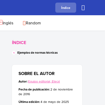
A
Índice
B
C
D
E
F
G
H
I
J
Inglés
Random
ÍNDICE
Ejemplos de normas técnicas
SOBRE EL AUTOR
Autor:
Equipo editorial, Etecé
Fecha de publicación:
2 de noviembre
de 2016
Última edición:
4 de mayo de 2025