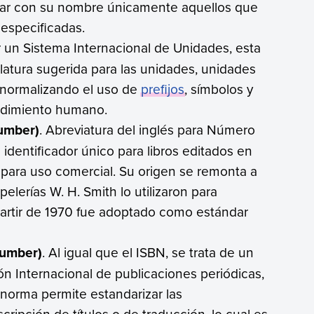
avalar con su nombre únicamente aquellos que
especificadas.
r un Sistema Internacional de Unidades, esta
latura sugerida para las unidades, unidades
 normalizando el uso de
prefijos
, símbolos y
ndimiento humano.
Number)
. Abreviatura del inglés para Número
 identificador único para libros editados en
 para uso comercial. Su origen se remonta a
elerías W. H. Smith lo utilizaron para
a partir de 1970 fue adoptado como estándar
Number)
. Al igual que el ISBN, se trata de un
n Internacional de publicaciones periódicas,
a norma permite estandarizar las
scripción de títulos o de traducción, lo cual es