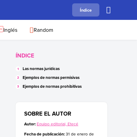
A
Índice
B
C
D
E
F
G
H
I
J
Inglés
Random
ÍNDICE
Las normas jurídicas
Ejemplos de normas permisivas
Ejemplos de normas prohibitivas
SOBRE EL AUTOR
Autor:
Equipo editorial, Etecé
Fecha de publicación:
31 de enero de