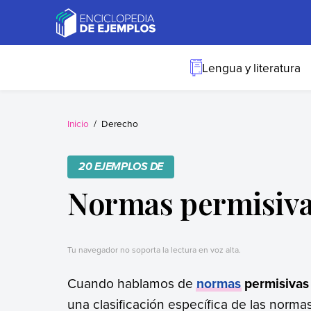
Skip
to
content
Ejemplos
Necesitas ejemplos.
Los tenemos.
Lengua y literatura
Inicio
Derecho
20 EJEMPLOS DE
Normas permisivas
Tu navegador no soporta la lectura en voz alta.
Cuando hablamos de
normas
permisivas 
una clasificación específica de las normas