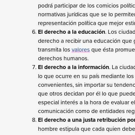
podrá participar de los comicios polít
normativas jurídicas que se lo permit
representación política que mejor est
El derecho a la educación
. Los ciuda
derecho a recibir una educación que g
transmita los
valores
que ésta promuev
derechos humanos.
El derecho a la información
. La ciuda
lo que ocurre en su país mediante lo
convenientes, sin importar su tendenci
que otros decidan por él lo que puede
especial interés a la hora de evaluar
comunicación como de entidades regu
El derecho a una justa retribución por
hombre estipula que cada quien debe re