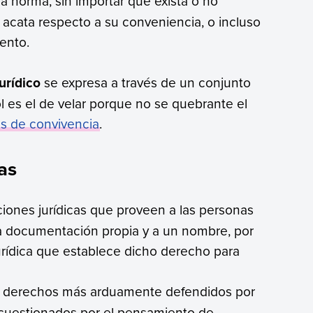
la norma, sin importar que exista o no
 acata respecto a su conveniencia, o incluso
iento.
urídico
se expresa a través de un conjunto
ol es el de velar porque no se quebrante el
s de convivencia
.
as
iciones jurídicas que proveen a las personas
na documentación propia y a un nombre, por
rídica que establece dicho derecho para
s derechos más arduamente defendidos por
s cuestionados por el pensamiento de