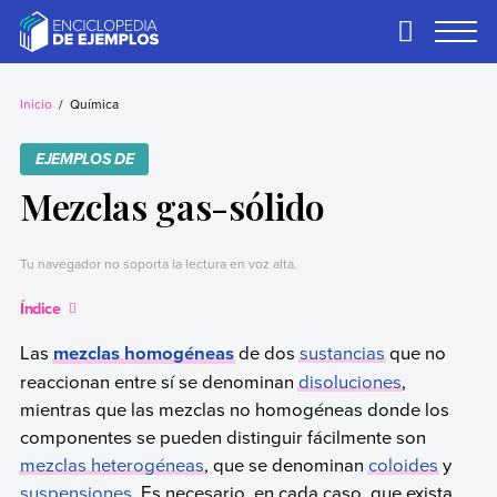
Skip
to
Primary
Menu
content
Ejemplos
Necesitas ejemplos.
Los tenemos.
Inicio
Química
EJEMPLOS DE
Mezclas gas-sólido
Tu navegador no soporta la lectura en voz alta.
Índice
Las
mezclas homogéneas
de dos
sustancias
que no
reaccionan entre sí se denominan
disoluciones
,
mientras que las mezclas no homogéneas donde los
componentes se pueden distinguir fácilmente son
mezclas heterogéneas
, que se denominan
coloides
y
suspensiones
. Es necesario, en cada caso, que exista