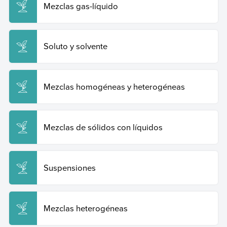
https://www.ejemplos.co/10-ejemplos-de-mezclas-gas-
Mezclas gas-líquido
solido/
.
Copiar cita
Soluto y solvente
Mezclas homogéneas y heterogéneas
Mezclas de sólidos con líquidos
Suspensiones
Mezclas heterogéneas