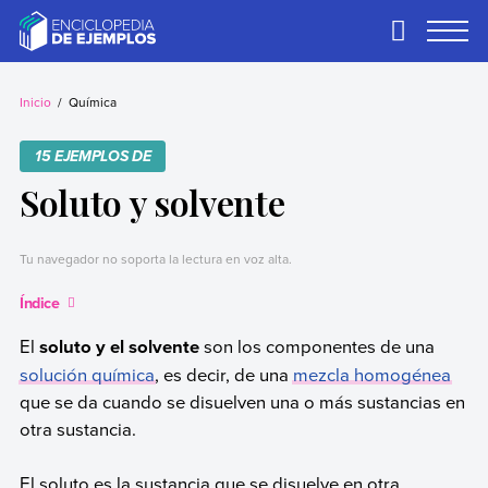
Skip
to
Primary
Menu
content
Ejemplos
Necesitas ejemplos.
Los tenemos.
Inicio
Química
15 EJEMPLOS DE
Soluto y solvente
Tu navegador no soporta la lectura en voz alta.
Índice
El
soluto y el solvente
son los componentes de una
solución química
, es decir, de una
mezcla homogénea
que se da cuando se disuelven una o más sustancias en
otra sustancia.
El soluto es la sustancia que se disuelve en otra