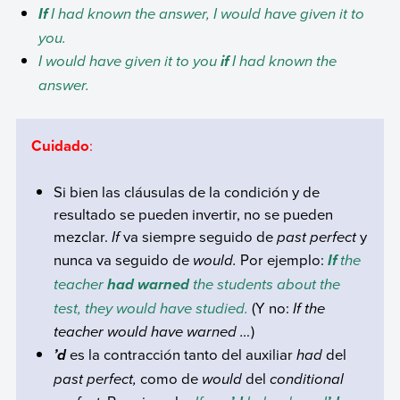
I had known the answer, I would have given it to
If
you.
I would have given it to you
I had known the
if
answer.
Cuidado
:
Si bien las cláusulas de la condición y de
resultado se pueden invertir, no se pueden
mezclar.
If
va siempre seguido de
past perfect
y
nunca va seguido de
would
.
Por ejemplo:
the
If
teacher
the students about the
had warned
test, they would have studied.
(Y no:
If the
teacher would have warned
…
)
es la contracción tanto del auxiliar
had
del
’d
past perfect
,
como de
would
del
conditional