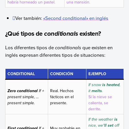
habría horneado un pastel.
una mansión.
Ver también:
«
Second conditional
» en inglés
¿Qué tipos de
existen?
conditionals
Los diferentes tipos de
conditionals
que existen en
inglés expresan diferentes tipos de situaciones:
CONDITIONAL
CONDICIÓN
EJEMPLO
If snow
,
is heated
If +
Real. Hechos
it
.
Zero conditional
melts
present simple, …
fácticos en el
Si la nieve se
present simple.
presente.
calienta, se
derrite.
If the weather
is
nice, we
off
’ll set
If +
Muy probable en
First conditional