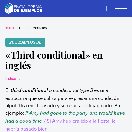
Skip
to
Primary
Menu
content
Ejemplos
Necesitas ejemplos.
Los tenemos.
Inicio
Tiempos verbales
20 EJEMPLOS DE
«Third conditional» en
inglés
Índice
El
o
condicional type 3
es una
third conditional
estructura que se utiliza para expresar una condición
hipotética en el pasado y su resultado imaginario. Por
ejemplo:
If Amy
to the party, she
had gone
would have
a good time.
/ Si Amy hubiera ido a la fiesta, la
had
habría pasado bien.