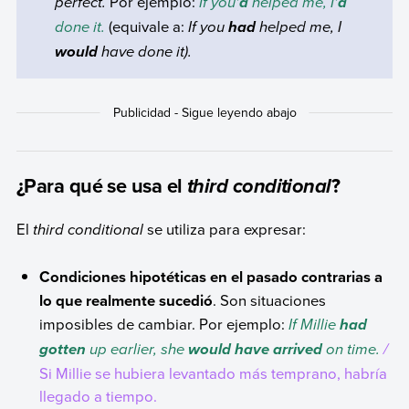
perfect
.
Por ejemplo:
If you
helped me, I
’d
’d
done it.
(equivale a:
If you
helped me, I
had
have done it
).
would
¿Para qué se usa el
?
third conditional
El
third conditional
se utiliza para expresar:
Condiciones hipotéticas en el pasado contrarias a
lo que realmente sucedió
. Son situaciones
imposibles de cambiar. Por ejemplo:
If Millie
had
up earlier, she
on time.
/
gotten
would have arrived
Si Millie se hubiera levantado más temprano, habría
llegado a tiempo.