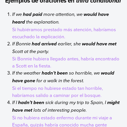
Ejemplos de oraciones en
third conditional
If we
more attention, we
had paid
would have
the explanation.
heard
Si hubiéramos prestado más atención, habríamos
escuchado la explicación.
If Bonnie
earlier, she
had arrived
would have met
Scott at the party.
Si Bonnie hubiera llegado antes, habría encontrado
a Scott en la fiesta.
If the weather
so horrible, we
hadn’t been
would
for a walk in the forest.
have gone
Si el tiempo no hubiese estado tan horrible,
habríamos salido a caminar por el bosque.
If I
sick during my trip to Spain, I
hadn’t been
might
lots of interesting people.
have met
Si no hubiera estado enfermo durante mi viaje a
España, quizás habría conocido mucha gente