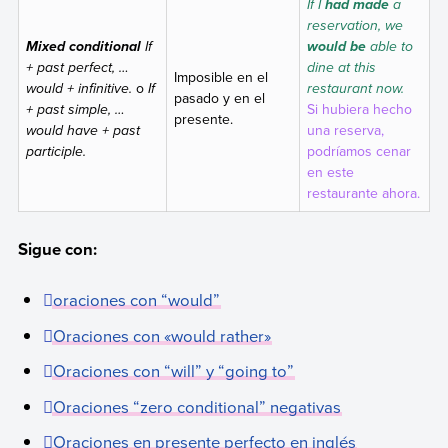
If I
a
had made
reservation, we
If
able to
Mixed conditional
would be
+ past perfect, …
dine at this
Imposible en el
would + infinitive.
o
If
restaurant now.
pasado y en el
+ past simple, …
Si hubiera hecho
presente.
would have + past
una reserva,
participle.
podríamos cenar
en este
restaurante ahora.
Sigue con:
oraciones con “
would
”
Oraciones con «
would rather
»
Oraciones con “
will
” y “
going to
”
Oraciones “
zero conditional
” negativas
Oraciones en presente perfecto en inglés