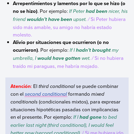
Arrepentimientos y lamentos por lo que se hizo (o
no se hizo)
. Por ejemplo:
If Peter
nicer, his
had been
friend
upset.
/
Si Peter hubiera
wouldn’t have been
sido más amable, su amigo no habría estado
molesto.
Alivio por situaciones que ocurrieron (o no
ocurrieron)
. Por ejemplo:
If I
my
hadn’t brought
umbrella, I
wet.
/
Si no hubiera
would have gotten
traído mi paraguas, me habría mojado.
Atención
:
El
third conditional
se puede combinar
con el
second conditional
formando
mixed
conditionals
(condicionales mixtos), para expresar
situaciones hipotéticas pasadas con implicancias
en el presente. Por ejemplo:
If I
to bed
had gone
earlier last night (third conditional), I would feel
better now (second conditional).
/ Si me hubiera ido