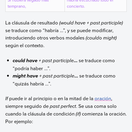
Si hubiera llegado más
habría escuchado todo el
temprano,
concierto.
La cláusula de resultado
(
would have
+
past participle
)
se traduce como “habría …”, y se puede modificar,
introduciendo otros verbos modales
(could
o
might)
según el contexto.
+
past participle
…
se traduce como
could have
“podría haber …”.
+
past participle
…
se traduce como
might have
“quizás habría …”.
If
puede ir al principio o en la mitad de la
oración
,
siempre seguido de
past perfect
. Se usa coma solo
cuando la cláusula de condición
(
if
)
comienza la oración.
Por ejemplo: