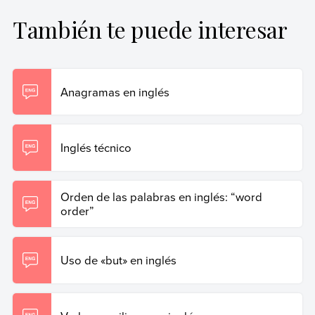
primer nivel.
También te puede interesar
Gary, Marilina (28 de junio de 2023).
«Third conditional»
en inglés
. Enciclopedia de Ejemplos. Recuperado el 19
de junio de 2026 de
https://www.ejemplos.co/third-
conditional-en-ingles/
.
Anagramas en inglés
Copiar cita
Inglés técnico
Orden de las palabras en inglés: “word
order”
Uso de «but» en inglés