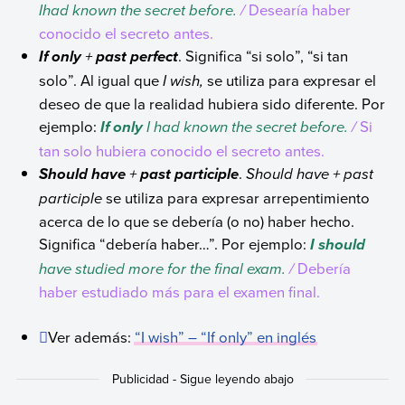
Ihad known the secret before.
/
Desearía haber
conocido el secreto antes.
+
. Significa “si solo”, “si tan
If only
past perfect
solo”. Al igual que
I wish
,
se utiliza para expresar el
deseo de que la realidad hubiera sido diferente. Por
ejemplo:
I had known the secret before.
/
Si
If only
tan solo hubiera conocido el secreto antes.
+
.
Should have + past
Should have
past participle
participle
se utiliza para expresar arrepentimiento
acerca de lo que se debería (o no) haber hecho.
Significa “debería haber…”. Por ejemplo:
I
should
have studied more for the final exam.
/
Debería
haber estudiado más para el examen final.
Ver además:
“
I wish
” – “
If only
” en inglés