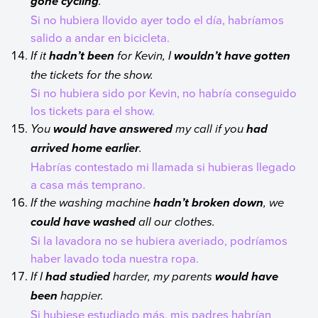
.
gone cycling
Si no hubiera llovido ayer todo el día, habríamos
salido a andar en bicicleta.
If it
for Kevin, I
hadn’t been
wouldn’t have gotten
the tickets for the show.
Si no hubiera sido por Kevin, no habría conseguido
los tickets para el show.
You
my call if you
would have answered
had
.
arrived home earlier
Habrías contestado mi llamada si hubieras llegado
a casa más temprano.
If the washing machine
, we
hadn’t broken down
all our clothes.
could have washed
Si la lavadora no se hubiera averiado, podríamos
haber lavado toda nuestra ropa.
If I
harder, my parents
had studied
would have
happier.
been
Si hubiese estudiado más, mis padres habrían