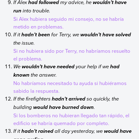
If Alex
my advice, he
had followed
wouldn’t have
into trouble.
run
Si Alex hubiera seguido mi consejo, no se habría
metido en problemas.
If it
for Terry, we
hadn’t been
wouldn’t have solved
the issue.
Si no hubiera sido por Terry, no habríamos resuelto
el problema.
We
your help if we
wouldn’t have needed
had
the answer.
known
No habríamos necesitado tu ayuda si hubiéramos
sabido la respuesta.
If the firefighters
so quickly, the
hadn’t arrived
building
.
would have burned down
Si los bomberos no hubieran llegado tan rápido, el
edificio se habría quemado por completo.
If it
all day yesterday, we
hadn’t rained
would have