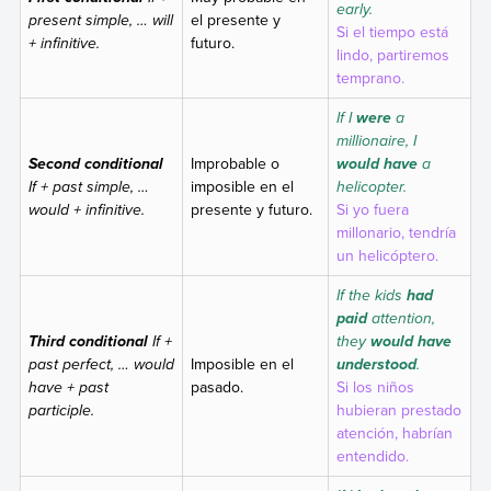
early.
present simple, … will
el presente y
Si el tiempo está
+ infinitive.
futuro.
lindo, partiremos
temprano.
If I
a
were
millionaire, I
Improbable o
a
Second conditional
would have
If + past simple, …
imposible en el
helicopter.
would + infinitive.
presente y futuro.
Si yo fuera
millonario, tendría
un helicóptero.
If the kids
had
attention,
paid
If +
they
Third conditional
would have
past perfect, … would
Imposible en el
.
understood
have + past
pasado.
Si los niños
participle.
hubieran prestado
atención, habrían
entendido.