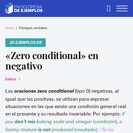
Skip
to
Primary
Menu
content
Ejemplos
Necesitas ejemplos.
Los tenemos.
Inicio
Tiempos verbales
20 EJEMPLOS DE
«Zero conditional» en
negativo
Índice
Las
oraciones
(tipo 0) negativas, al
zero conditional
igual que las positivas, se utilizan para expresar
situaciones en las que existe una condición general real
en el presente y su resultado invariable. Por ejemplo:
If
you
baking soda and vinegar
(condición)
, a
don’t
mix
foamy mixture
produced
(resultado)
.
/ Si no
is not