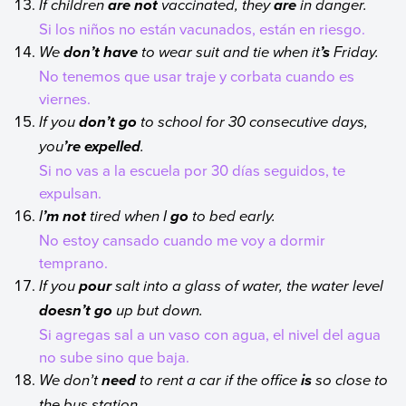
If children
vaccinated, they
in danger.
are not
are
Si los niños no están vacunados, están en riesgo.
We
to wear suit and tie when it
Friday.
don’t have
’s
No tenemos que usar traje y corbata cuando es
viernes.
If you
to school for 30 consecutive days,
don’t go
you
.
’re
expelled
Si no vas a la escuela por 30 días seguidos, te
expulsan.
I
tired when I
to bed early.
’m not
go
No estoy cansado cuando me voy a dormir
temprano.
If you
salt into a glass of water, the water level
pour
up but down.
doesn’t go
Si agregas sal a un vaso con agua, el nivel del agua
no sube sino que baja.
We don’t
to rent a car if the office
so close to
need
is
the bus station.