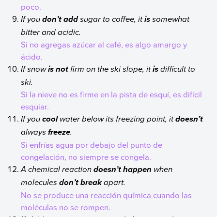
poco.
If you
sugar to coffee, it
somewhat
don’t add
is
bitter and acidic.
Si no agregas azúcar al café, es algo amargo y
ácido.
If snow
firm on the ski slope, it
difficult to
is not
is
ski.
Si la nieve no es firme en la pista de esquí, es difícil
esquiar.
If you
water below its freezing point, it
cool
doesn’t
always
.
freeze
Si enfrías agua por debajo del punto de
congelación, no siempre se congela.
A chemical reaction
when
doesn’t happen
molecules
apart.
don’t break
No se produce una reacción química cuando las
moléculas no se rompen.