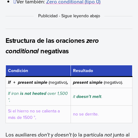
Ver también:
Zero conditional (tipo 0)
Estructura de las oraciones
zero
negativas
conditional
Condición
Resultado
+
(negativo)
,
(negativo).
If
present simple
present simple
If iron
over 1,500
is not heated
it
.
doesn’t melt
°,
Si el hierro no se calienta a
no se derrite.
más de 1500 °,
Los auxiliares
don’t
y
doesn’t
(o la partícula
not
junto al