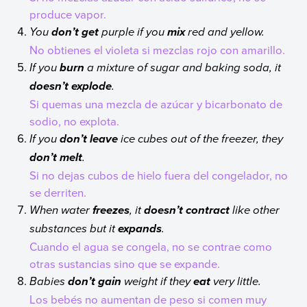
produce vapor.
You
purple if you
red and yellow.
don’t get
mix
No obtienes el violeta si mezclas rojo con amarillo.
If you
a mixture of sugar and baking soda, it
burn
.
doesn’t explode
Si quemas una mezcla de azúcar y bicarbonato de
sodio, no explota.
If you
ice cubes out of the freezer, they
don’t leave
.
don’t melt
Si no dejas cubos de hielo fuera del congelador, no
se derriten.
When water
, it
like other
freezes
doesn’t contract
substances but it
.
expands
Cuando el agua se congela, no se contrae como
otras sustancias sino que se expande.
Babies
weight if they
very little.
don’t gain
eat
Los bebés no aumentan de peso si comen muy