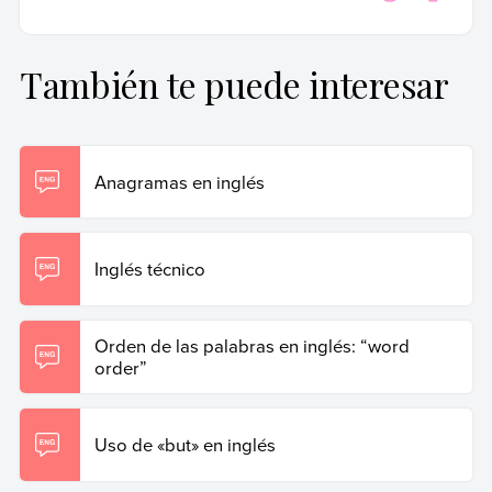
Última edición:
28 de junio de 2023
y utilizada por instituciones académicas y de investigación de
primer nivel.
También te puede interesar
Gary, Marilina (28 de junio de 2023).
«Zero conditional»
en negativo
. Enciclopedia de Ejemplos. Recuperado el
19 de junio de 2026 de
https://www.ejemplos.co/20-
ejemplos-de-oraciones-zero-conditional-negativas/
.
Anagramas en inglés
Copiar cita
Inglés técnico
Orden de las palabras en inglés: “word
order”
Uso de «but» en inglés