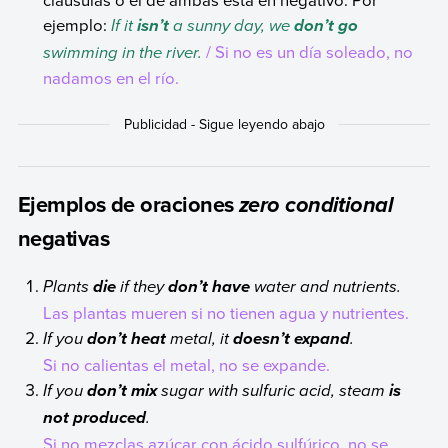
ejemplo:
If it
a sunny day, we
isn’t
don’t go
swimming in the river.
/ Si no es un día soleado, no
nadamos en el río.
Ejemplos de oraciones
zero conditional
negativas
Plants
if they
water and nutrients.
die
don’t have
Las plantas mueren si no tienen agua y nutrientes.
If you
metal, it
.
don’t heat
doesn’t expand
Si no calientas el metal, no se expande.
If you
sugar with sulfuric acid, steam
don’t mix
is
.
not
produced
Si no mezclas azúcar con ácido sulfúrico, no se