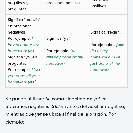
negativas y
oraciones positivas.
positivas.
preguntas.
Significa “todavía”
en oraciones
negativas.
Significa “recién”.
Por ejemplo:
I
Significa “ya”,
haven’t done my
Por ejemplo:
I
just
homework
.
Por ejemplo:
I’ve
did all my
yet
Significa “ya” en
done all my
homework. / I’ve
already
preguntas.
homework.
done all my
just
Por ejemplo:
Have
homework.
you done all your
homework
?
yet
Se puede utilizar
still
como sinónimo de
yet
en
oraciones negativas.
Still
va antes del auxiliar negativo,
mientras que
yet
se ubica al final de la oración. Por
ejemplo: