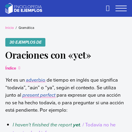
Skip
to
Primary
Menu
content
Ejemplos
Necesitas ejemplos.
Los tenemos.
Inicio
Gramática
30 EJEMPLOS DE
Oraciones con «yet»
Índice
Yet
es un
adverbio
de tiempo en inglés que significa
“todavía”, “aún” o “ya”, según el contexto. Se utiliza
junto al
present perfect
para expresar que una acción
no se ha hecho todavía, o para preguntar si una acción
está pendiente. Por ejemplo:
I haven’t finished the report
.
/ Todavía no he
yet