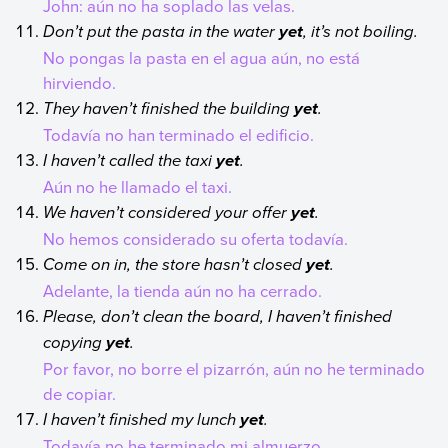
John: aún no ha soplado las velas.
Don’t put the pasta in the water
, it’s not boiling.
yet
No pongas la pasta en el agua aún, no está
hirviendo.
They haven’t finished the building
.
yet
Todavía no han terminado el edificio.
I haven’t called the taxi
.
yet
Aún no he llamado el taxi.
We haven’t considered your offer
.
yet
No hemos considerado su oferta todavía.
Come on in, the store hasn’t closed
.
yet
Adelante, la tienda aún no ha cerrado.
Please, don’t clean the board, I haven’t finished
copying
.
yet
Por favor, no borre el pizarrón, aún no he terminado
de copiar.
I haven’t finished my lunch
.
yet
Todavía no he terminado mi almuerzo.