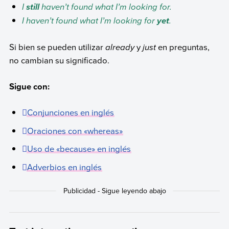
I
haven’t found what I’m looking for.
still
I haven’t found what I’m looking for
.
yet
Si bien se pueden utilizar
already
y
just
en preguntas,
no cambian su significado.
Sigue con:
Conjunciones en inglés
Oraciones con «whereas»
Uso de «because» en inglés
Adverbios en inglés