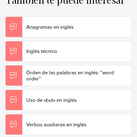
Gary, Marilina (16 de junio de 2023).
Oraciones con
«yet»
. Enciclopedia de Ejemplos. Recuperado el 19 de
junio de 2026 de
https://www.ejemplos.co/oraciones-
con-yet/
.
Anagramas en inglés
Copiar cita
Inglés técnico
Orden de las palabras en inglés: “word
order”
Uso de «but» en inglés
Verbos auxiliares en inglés