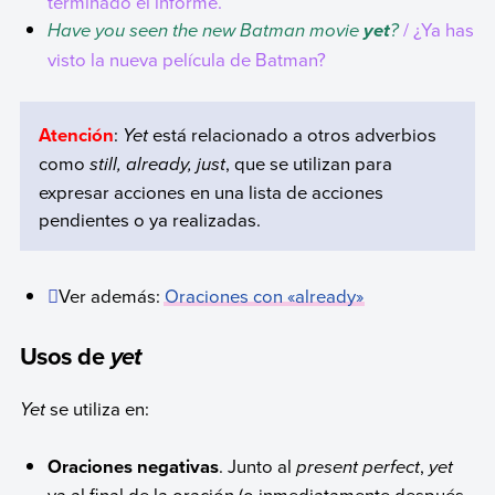
terminado el informe.
Have you seen the new Batman movie
?
/ ¿Ya has
yet
visto la nueva película de Batman?
Atención
:
Yet
está relacionado a otros adverbios
como
still, already, just
, que se utilizan para
expresar acciones en una lista de acciones
pendientes o ya realizadas.
Ver además:
Oraciones con «already»
Usos de
yet
Yet
se utiliza en:
Oraciones negativas
. Junto al
present perfect
,
yet
va al final de la oración (o inmediatamente después