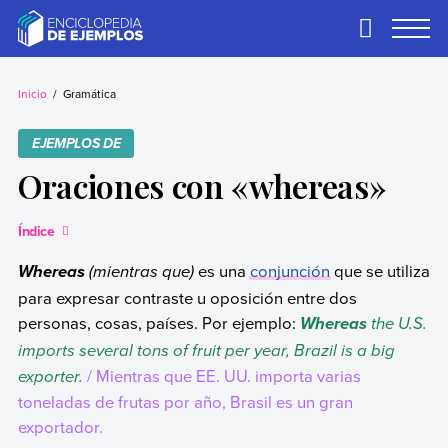
Skip
to
Primary
Menu
content
Ejemplos
Necesitas ejemplos.
Los tenemos.
Inicio
Gramática
EJEMPLOS DE
Oraciones con «whereas»
Índice
(mientras que)
es una
conjunción
que se utiliza
Whereas
para expresar contraste u oposición entre dos
personas, cosas, países. Por ejemplo:
the U.S.
Whereas
imports several tons of fruit per year, Brazil is a big
exporter.
/ Mientras que EE. UU. importa varias
toneladas de frutas por año, Brasil es un gran
exportador.