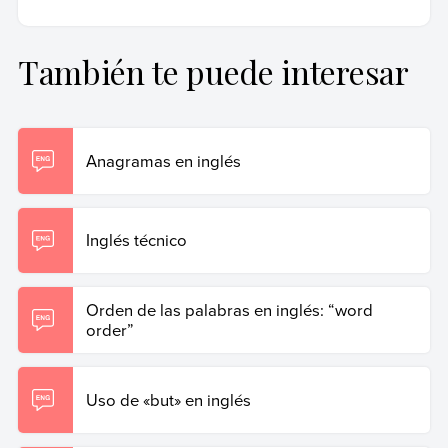
Última edición:
15 de junio de 2023
y utilizada por instituciones académicas y de investigación de
primer nivel.
También te puede interesar
Gary, Marilina (15 de junio de 2023).
Oraciones con
«whereas»
. Enciclopedia de Ejemplos. Recuperado el 19
de junio de 2026 de
https://www.ejemplos.co/ejemplos-
de-oraciones-con-whereas/
.
Anagramas en inglés
Copiar cita
Inglés técnico
Orden de las palabras en inglés: “word
order”
Uso de «but» en inglés