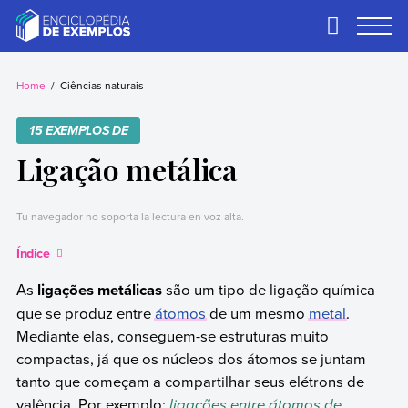
Skip
to
Primary
Menu
content
Exemplos
Precisa de
exemplos? Nós
Home
Ciências naturais
temos.
15 EXEMPLOS DE
Ligação metálica
Tu navegador no soporta la lectura en voz alta.
Índice
As
ligações metálicas
são um tipo de ligação química
que se produz entre
átomos
de um mesmo
metal
.
Mediante elas, conseguem-se estruturas muito
compactas, já que os núcleos dos átomos se juntam
tanto que começam a compartilhar seus elétrons de
valência. Por exemplo:
ligações entre átomos de