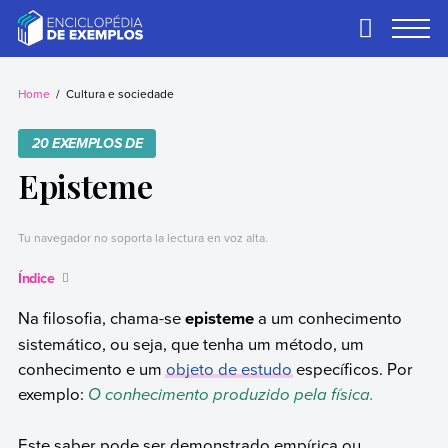
Skip
to
Primary
Menu
content
Exemplos
Precisa de
exemplos? Nós
Home
Cultura e sociedade
temos.
20 EXEMPLOS DE
Episteme
Tu navegador no soporta la lectura en voz alta.
Índice
Na filosofia, chama-se
episteme
a um conhecimento
sistemático, ou seja, que tenha um método, um
conhecimento e um
objeto de estudo
específicos. Por
exemplo:
O conhecimento produzido pela física.
Este saber pode ser demonstrado empírica ou