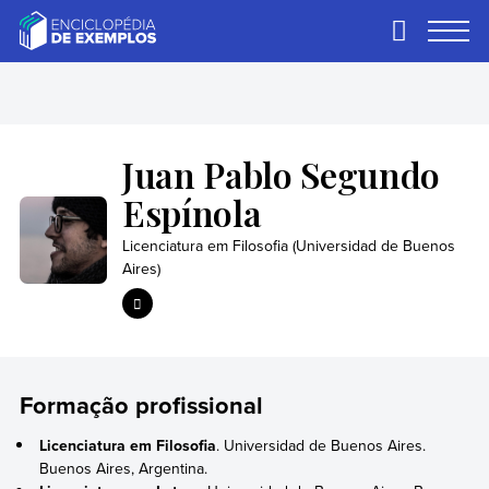
Skip
to
Primary
Menu
content
Exemplos
Precisa de
exemplos? Nós
temos.
Juan Pablo Segundo
Espínola
Licenciatura em Filosofia (Universidad de Buenos
Aires)
Formação profissional
Licenciatura em Filosofia
. Universidad de Buenos Aires.
Buenos Aires, Argentina.