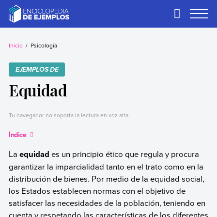
Skip
to
Primary
Menu
content
Ejemplos
Necesitas ejemplos.
Los tenemos.
Inicio
Psicología
EJEMPLOS DE
Equidad
Tu navegador no soporta la lectura en voz alta.
Índice
La
equidad
es un principio ético que regula y procura
garantizar la imparcialidad tanto en el trato como en la
distribución de bienes. Por medio de la equidad social,
los Estados establecen normas con el objetivo de
satisfacer las necesidades de la población, teniendo en
cuenta y respetando las características de los diferentes