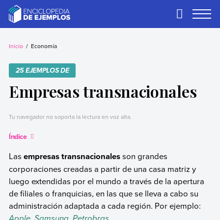
Skip
to
Primary
Menu
content
Ejemplos
Necesitas ejemplos.
Los tenemos.
Inicio
Economía
25 EJEMPLOS DE
Empresas transnacionales
Tu navegador no soporta la lectura en voz alta.
Índice
Las
empresas transnacionales
son grandes
corporaciones creadas a partir de una casa matriz y
luego extendidas por el mundo a través de la apertura
de filiales o franquicias, en las que se lleva a cabo su
administración adaptada a cada región. Por ejemplo:
Apple, Samsung, Petrobras.