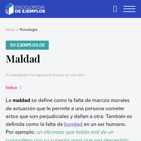
Skip
to
Primary
Menu
content
Ejemplos
Necesitas ejemplos.
Los tenemos.
Inicio
Psicología
50 EJEMPLOS DE
Maldad
Tu navegador no soporta la lectura en voz alta.
Índice
La
maldad
se define como la falta de marcos morales
de actuación que le permite a una persona cometer
actos que son perjudiciales y dañan a otra. También es
definida como la falta de
bondad
en un ser humano.
Por ejemplo:
un oficinista que habla mal de un
compañero con su superior para que sea despedido