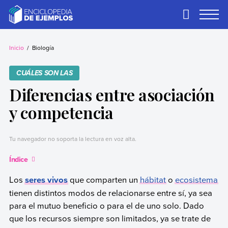
Skip
to
Primary
Menu
content
Ejemplos
Necesitas ejemplos.
Los tenemos.
Inicio
Biología
CUÁLES SON LAS
Diferencias entre asociación
y competencia
Tu navegador no soporta la lectura en voz alta.
Índice
Los
seres vivos
que comparten un
hábitat
o
ecosistema
tienen distintos modos de relacionarse entre sí, ya sea
para el mutuo beneficio o para el de uno solo. Dado
que los recursos siempre son limitados, ya se trate de