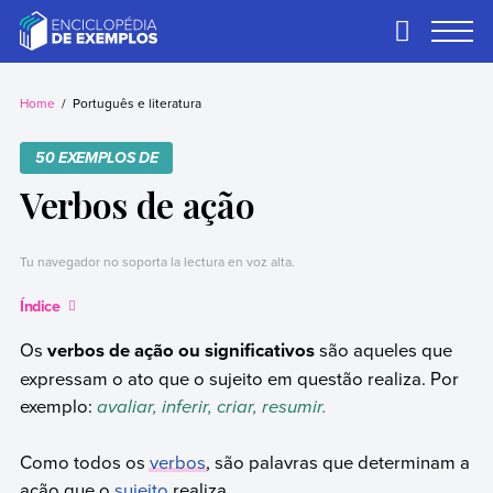
Skip
to
Primary
Menu
content
Exemplos
Precisa de
exemplos? Nós
Home
Português e literatura
temos.
50 EXEMPLOS DE
Verbos de ação
Tu navegador no soporta la lectura en voz alta.
Índice
Os
verbos de ação ou significativos
são aqueles que
expressam o ato que o sujeito em questão realiza. Por
exemplo:
avaliar, inferir, criar, resumir.
Como todos os
verbos
, são palavras que determinam a
ação que o
sujeito
realiza.