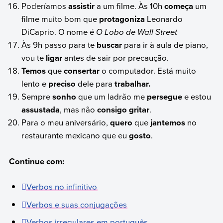
Poderíamos
assistir
a um filme. Às 10h
começa
um
filme muito bom que
protagoniza
Leonardo
DiCaprio. O nome é
O Lobo de Wall Street
Às 9h passo para te
buscar
para ir à aula de piano,
vou te
ligar
antes de sair por precaução.
Temos
que
consertar
o computador. Está muito
lento e
preciso
dele para
trabalhar.
Sempre
sonho
que um ladrão me
persegue
e estou
assustada
, mas não
consigo gritar
.
Para o meu aniversário,
quero
que
jantemos
no
restaurante mexicano que eu
gosto
.
Continue com:
Verbos no infinitivo
Verbos e suas conjugações
Verbos irregulares em português