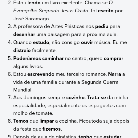
Estou
lendo
um livro excelente. Chama-se
O
Evangelho Segundo Jesus Cristo
, foi
escrito
por
José Saramago.
A professora de Artes Plásticas nos
pediu
para
desenhar
uma paisagem para a próxima aula.
Quando
estudo
, não consigo
ouvir
música. Eu me
distraio
facilmente.
Poderíamos
caminhar
no centro, quero
comprar
alguns livros.
Estou
escrevendo
meu terceiro romance.
Narra
a
vida de uma família durante a Segunda Guerra
Mundial.
Aos domingos sempre
cozinho
.
Trata-se
da minha
especialidade, especialmente os espaguetes com
molho de tomate.
Temos
que
limpar
a cozinha. Ficoutoda suja depois
da festa que
fizemos.
Depois da aula de ginástica,
tenho
que
estudar.