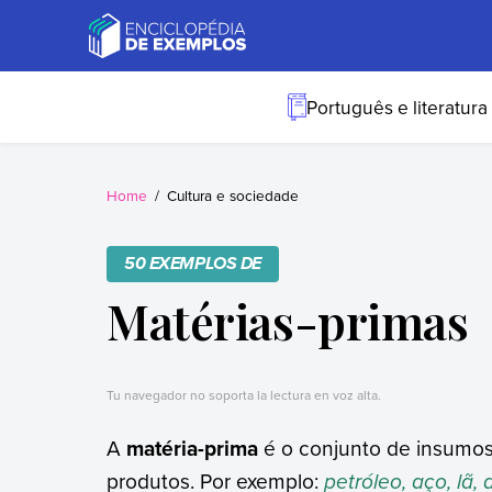
Skip
to
content
Exemplos
Precisa de
exemplos? Nós
Português e literatura
temos.
Home
Cultura e sociedade
50 EXEMPLOS DE
Matérias-primas
Tu navegador no soporta la lectura en voz alta.
A
matéria-prima
é o conjunto de insumos 
produtos. Por exemplo:
petróleo, aço, lã, 