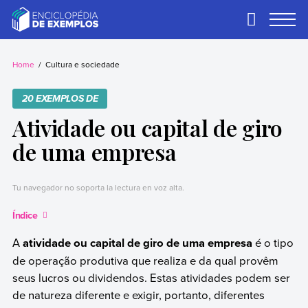
Skip
to
Primary
Menu
content
Exemplos
Precisa de
exemplos? Nós
Home
Cultura e sociedade
temos.
20 EXEMPLOS DE
Atividade ou capital de giro
de uma empresa
Tu navegador no soporta la lectura en voz alta.
Índice
A
atividade ou capital de giro de uma empresa
é o tipo
de operação produtiva que realiza e da qual provêm
seus lucros ou dividendos. Estas atividades podem ser
de natureza diferente e exigir, portanto, diferentes