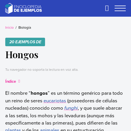
Skip
to
Primary
Menu
content
Ejemplos
Necesitas ejemplos.
Los tenemos.
Inicio
Biología
20 EJEMPLOS DE
Hongos
Tu navegador no soporta la lectura en voz alta.
Índice
El nombre “
hongos
” es un término genérico para todo
un reino de seres
eucariotas
(poseedores de células
nucleadas) conocido como
funghi
, y que suele abarcar
a las setas, los mohos y las levaduras (aunque más
específicamente a las primeras), pues difieren de las
plantas
y de los
animales
en su estructuración