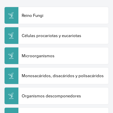
Enciclopedia de Ejemplos. Recuperado el 19 de junio de
2026 de
https://www.ejemplos.co/20-ejemplos-de-
hongos/
.
Reino Fungi
Copiar cita
Células procariotas y eucariotas
Microorganismos
Monosacáridos, disacáridos y polisacáridos
Organismos descomponedores