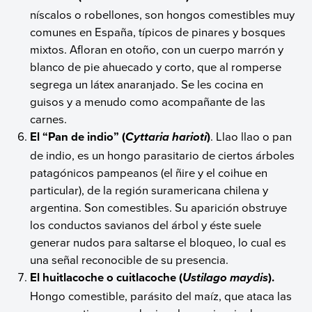
níscalos o robellones, son hongos comestibles muy
comunes en España, típicos de pinares y bosques
mixtos. Afloran en otoño, con un cuerpo marrón y
blanco de pie ahuecado y corto, que al romperse
segrega un látex anaranjado. Se les cocina en
guisos y a menudo como acompañante de las
carnes.
El “Pan de indio” (
)
. Llao llao o pan
Cyttaria harioti
de indio, es un hongo parasitario de ciertos árboles
patagónicos pampeanos (el ñire y el coihue en
particular), de la región suramericana chilena y
argentina. Son comestibles. Su aparición obstruye
los conductos savianos del árbol y éste suele
generar nudos para saltarse el bloqueo, lo cual es
una señal reconocible de su presencia.
El huitlacoche o cuitlacoche (
).
Ustilago maydis
Hongo comestible, parásito del maíz, que ataca las