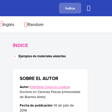
A
Índice
B
C
D
E
F
G
H
I
J
Inglés
Random
ÍNDICE
Ejemplos de materiales aislantes
SOBRE EL AUTOR
Autor:
Estefania Coluccio Leskow
Doctora en Ciencias Físicas (Universidad
de Buenos Aires)
Fecha de publicación:
14 de julio de
2016