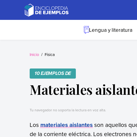
Skip
to
content
Ejemplos
Necesitas ejemplos.
Los tenemos.
Lengua y literatura
Inicio
Física
10 EJEMPLOS DE
Materiales aislant
Tu navegador no soporta la lectura en voz alta.
Los
materiales aislantes
son aquellos que 
de la corriente eléctrica. Los electrones 