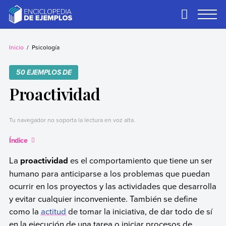
Skip
to
Primary
Menu
content
Ejemplos
Necesitas ejemplos.
Los tenemos.
Inicio
Psicología
50 EJEMPLOS DE
Proactividad
Tu navegador no soporta la lectura en voz alta.
Índice
La
proactividad
es el comportamiento que tiene un ser
humano para anticiparse a los problemas que puedan
ocurrir en los proyectos y las actividades que desarrolla
y evitar cualquier inconveniente. También se define
como la
actitud
de tomar la iniciativa, de dar todo de sí
en la ejecución de una tarea o iniciar procesos de