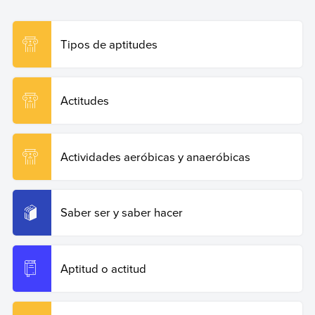
Proactividad
. Enciclopedia de Ejemplos. Recuperado el
19 de junio de 2026 de
https://www.ejemplos.co/proactividad/
.
Tipos de aptitudes
Copiar cita
Actitudes
Actividades aeróbicas y anaeróbicas
Saber ser y saber hacer
Aptitud o actitud