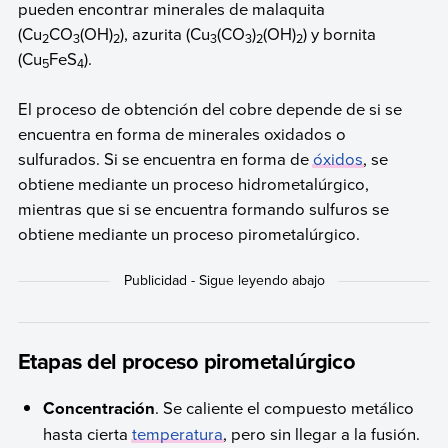
pueden encontrar minerales de malaquita
(Cu
CO
(OH)
), azurita (Cu
(CO
)
(OH)
) y bornita
2
3
2
3
3
2
2
(Cu
FeS
).
5
4
El proceso de obtención del cobre depende de si se
encuentra en forma de minerales oxidados o
sulfurados. Si se encuentra en forma de
óxidos
, se
obtiene mediante un proceso hidrometalúrgico,
mientras que si se encuentra formando sulfuros se
obtiene mediante un proceso pirometalúrgico.
Etapas del proceso pirometalúrgico
Concentración
. Se caliente el compuesto metálico
hasta cierta
temperatura
, pero sin llegar a la fusión.