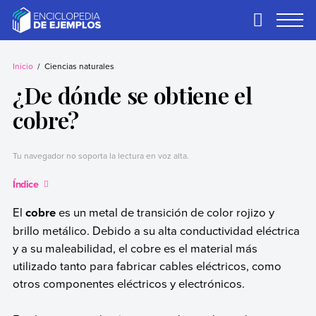
Skip
to
Primary
Menu
content
Ejemplos
Necesitas ejemplos.
Los tenemos.
Inicio
Ciencias naturales
¿De dónde se obtiene el
cobre?
Tu navegador no soporta la lectura en voz alta.
Índice
El
cobre
es un metal de transición de color rojizo y
brillo metálico. Debido a su alta conductividad eléctrica
y a su maleabilidad, el cobre es el material más
utilizado tanto para fabricar cables eléctricos, como
otros componentes eléctricos y electrónicos.