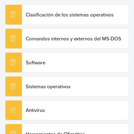
los sistemas operativos?
. Enciclopedia de Ejemplos.
Recuperado el 19 de junio de 2026 de
https://www.ejemplos.co/cuales-son-los-sistemas-
Clasificación de los sistemas operativos
operativos/
.
Copiar cita
Comandos internos y externos del MS-DOS
Software
Sistemas operativos
Antivirus
Herramientas de Ofimática