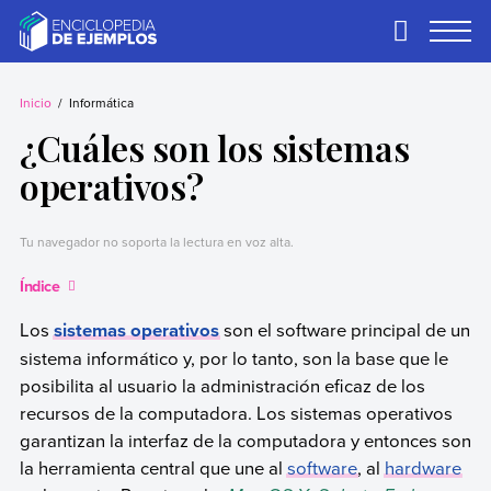
Skip
to
Primary
Menu
content
Ejemplos
Necesitas ejemplos.
Los tenemos.
Inicio
Informática
¿Cuáles son los sistemas
operativos?
Tu navegador no soporta la lectura en voz alta.
Índice
Los
sistemas operativos
son el software principal de un
sistema informático y, por lo tanto, son la base que le
posibilita al usuario la administración eficaz de los
recursos de la computadora. Los sistemas operativos
garantizan la interfaz de la computadora y entonces son
la herramienta central que une al
software
, al
hardware