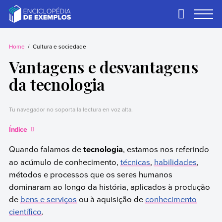
Skip
to
Primary
Menu
content
Exemplos
Precisa de
exemplos? Nós
Home
Cultura e sociedade
temos.
Vantagens e desvantagens
da tecnologia
Tu navegador no soporta la lectura en voz alta.
Índice
Quando falamos de
tecnologia
, estamos nos referindo
ao acúmulo de conhecimento,
técnicas
,
habilidades
,
métodos e processos que os seres humanos
dominaram ao longo da história, aplicados à produção
de
bens e serviços
ou à aquisição de
conhecimento
científico
.