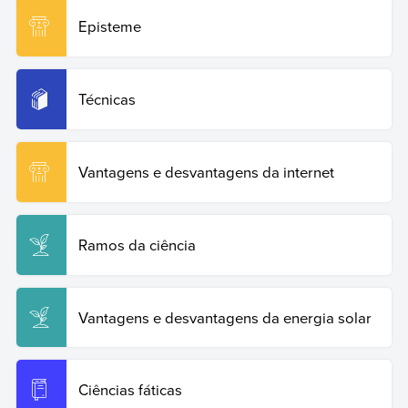
14724:
Episteme
Equipo editorial
, Etecé. Vantagens e desvantagens da
tecnologia.
Enciclopédia de Exemplos
, 2024.
Disponível em: https://www.ejemplos.co/br/vantagens-e-
Técnicas
desvantagens-da-tecnologia/. Acesso em: 19 de junho
de 2026.
Copy Quote
Vantagens e desvantagens da internet
Ramos da ciência
Vantagens e desvantagens da energia solar
Ciências fáticas