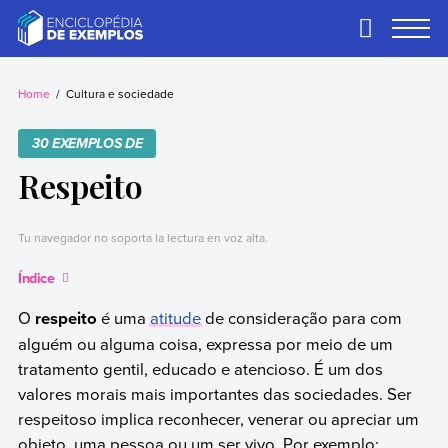
Skip
to
Primary
Menu
content
Exemplos
Precisa de
exemplos? Nós
Home
Cultura e sociedade
temos.
30 EXEMPLOS DE
Respeito
Tu navegador no soporta la lectura en voz alta.
Índice
O
respeito
é uma
atitude
de consideração para com
alguém ou alguma coisa, expressa por meio de um
tratamento gentil, educado e atencioso. É um dos
valores morais mais importantes das sociedades. Ser
respeitoso implica reconhecer, venerar ou apreciar um
objeto, uma pessoa ou um ser vivo. Por exemplo: