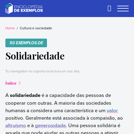
Skip
to
Primary
Menu
content
Exemplos
Precisa de
exemplos? Nós
Home
Cultura e sociedade
temos.
50 EXEMPLOS DE
Solidariedade
Tu navegador no soporta la lectura en voz alta.
Índice
A
solidariedade
é a capacidade das pessoas de
cooperar com outras. A maioria das sociedades
humanas a considera uma característica e um
valor
positivo. Geralmente está associada à compaixão, ao
altruísmo
e à
generosidade
. Uma pessoa solidária é
aquela que pode ajudar as outras pessoas a atingir