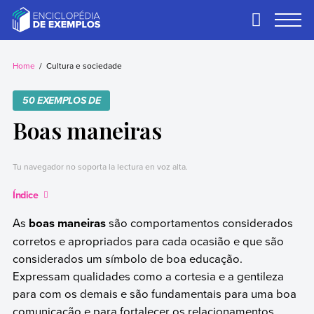
Skip
to
Primary
Menu
content
Exemplos
Precisa de
exemplos? Nós
Home
Cultura e sociedade
temos.
50 EXEMPLOS DE
Boas maneiras
Tu navegador no soporta la lectura en voz alta.
Índice
As
boas maneiras
são comportamentos considerados
corretos e apropriados para cada ocasião e que são
considerados um símbolo de boa educação.
Expressam qualidades como a cortesia e a gentileza
para com os demais e são fundamentais para uma boa
comunicação e para fortalecer os relacionamentos