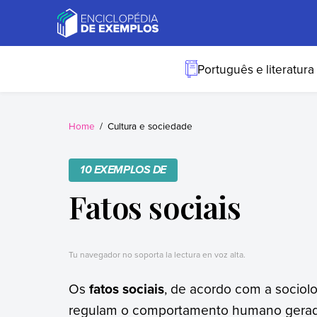
Skip
to
content
Exemplos
Precisa de
exemplos? Nós
Português e literatura
temos.
Home
Cultura e sociedade
10 EXEMPLOS DE
Fatos sociais
Tu navegador no soporta la lectura en voz alta.
Os
fatos sociais
, de acordo com a sociolo
regulam o comportamento humano gerada