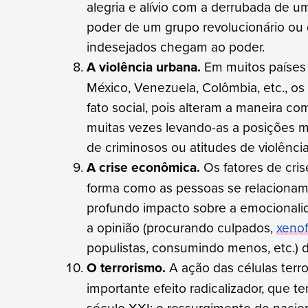
alegria e alívio com a derrubada de 
poder de um grupo revolucionário o
indesejados chegam ao poder.
A violência urbana.
Em muitos países c
México, Venezuela, Colômbia, etc., os 
fato social, pois alteram a maneira 
muitas vezes levando-as a posições m
de criminosos ou atitudes de violência
A crise econômica.
Os fatores de cri
forma como as pessoas se relacionam
profundo impacto sobre a emocionalida
a opinião (procurando culpados,
xenof
populistas, consumindo menos, etc.) 
O terrorismo.
A ação das células terr
importante efeito radicalizador, que 
século XXI: o ressurgimento do nacio