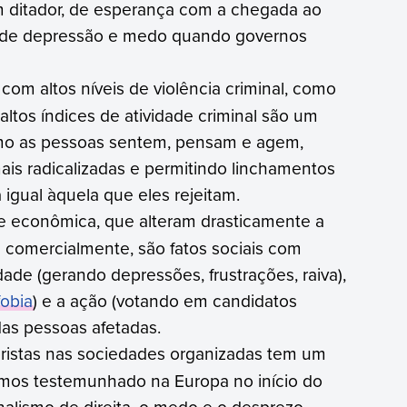
um ditador, de esperança com a chegada ao
u de depressão e medo quando governos
om altos níveis de violência criminal, como
altos índices de atividade criminal são um
como as pessoas sentem, pensam e agem,
ais radicalizadas e permitindo linchamentos
 igual àquela que eles rejeitam.
se econômica, que alteram drasticamente a
 comercialmente, são fatos sociais com
de (gerando depressões, frustrações, raiva),
obia
) e a ação (votando em candidatos
das pessoas afetadas.
oristas nas sociedades organizadas tem um
temos testemunhado na Europa no início do
nalismo de direita, o medo e o desprezo