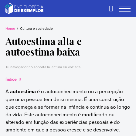
Skip
to
Primary
Menu
content
Exemplos
Precisa de
exemplos? Nós
Home
Cultura e sociedade
temos.
Autoestima alta e
autoestima baixa
Tu navegador no soporta la lectura en voz alta.
Índice
A
autoestima
é o autoconhecimento ou a percepção
que uma pessoa tem de si mesma. É uma construção
que começa a se formar na infância e continua ao longo
da vida. Este autoconhecimento é modificado ou
alterado em função das experiências pessoais e do
ambiente em que a pessoa cresce e se desenvolve.