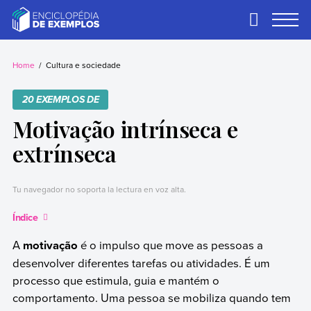
Skip
to
Primary
Menu
content
Exemplos
Precisa de
exemplos? Nós
Home
Cultura e sociedade
temos.
20 EXEMPLOS DE
Motivação intrínseca e
extrínseca
Tu navegador no soporta la lectura en voz alta.
Índice
A
motivação
é o impulso que move as pessoas a
desenvolver diferentes tarefas ou atividades. É um
processo que estimula, guia e mantém o
comportamento. Uma pessoa se mobiliza quando tem