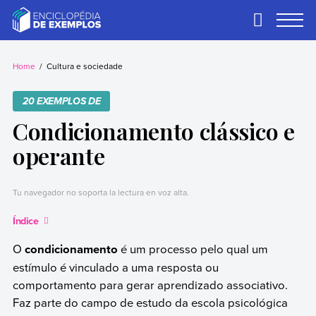
Skip
to
Primary
Menu
content
Exemplos
Precisa de
exemplos? Nós
Home
Cultura e sociedade
temos.
20 EXEMPLOS DE
Condicionamento clássico e
operante
Tu navegador no soporta la lectura en voz alta.
Índice
O
condicionamento
é um processo pelo qual um
estímulo é vinculado a uma resposta ou
comportamento para gerar aprendizado associativo.
Faz parte do campo de estudo da escola psicológica