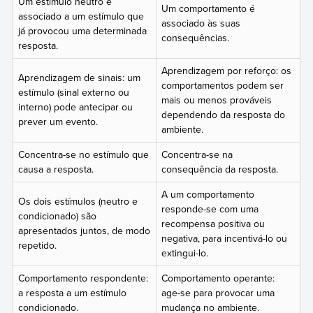
Um estímulo neutro é
Um comportamento é
associado a um estímulo que
associado às suas
já provocou uma determinada
consequências.
resposta.
Aprendizagem por reforço: os
Aprendizagem de sinais: um
comportamentos podem ser
estímulo (sinal externo ou
mais ou menos prováveis
interno) pode antecipar ou
dependendo da resposta do
prever um evento.
ambiente.
Concentra-se no estímulo que
Concentra-se na
causa a resposta.
consequência da resposta.
A um comportamento
Os dois estímulos (neutro e
responde-se com uma
condicionado) são
recompensa positiva ou
apresentados juntos, de modo
negativa, para incentivá-lo ou
repetido.
extingui-lo.
Comportamento respondente:
Comportamento operante:
a resposta a um estímulo
age-se para provocar uma
condicionado.
mudança no ambiente.