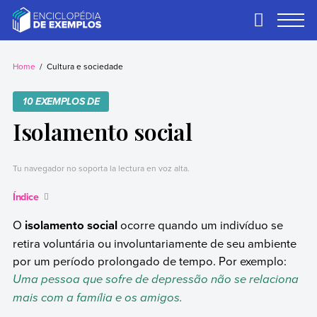
Skip
to
Primary
Menu
content
Exemplos
Precisa de
exemplos? Nós
Home
Cultura e sociedade
temos.
10 EXEMPLOS DE
Isolamento social
Tu navegador no soporta la lectura en voz alta.
Índice
O
isolamento social
ocorre quando um indivíduo se
retira voluntária ou involuntariamente de seu ambiente
por um período prolongado de tempo. Por exemplo:
Uma pessoa que sofre de depressão não se relaciona
mais com a família e os amigos.