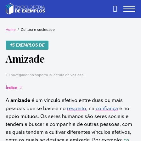
Skip
to
Primary
Menu
content
Exemplos
Precisa de
exemplos? Nós
Home
Cultura e sociedade
temos.
15 EXEMPLOS DE
Amizade
Tu navegador no soporta la lectura en voz alta.
Índice
A
amizade
é um vínculo afetivo entre duas ou mais
pessoas que se baseia no
respeito
, na
confiança
e no
apoio mútuos. Os seres humanos são seres sociais e
tendem a buscar a companhia de outras pessoas, com
as quais tendem a cultivar diferentes vínculos afetivos,
entre os quais se destaca a amizade. Por exemplo:
os