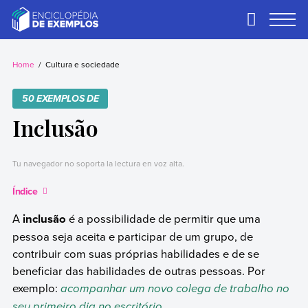
Skip
to
Primary
Menu
content
Exemplos
Precisa de
exemplos? Nós
Home
Cultura e sociedade
temos.
50 EXEMPLOS DE
Inclusão
Tu navegador no soporta la lectura en voz alta.
Índice
A
inclusão
é a possibilidade de permitir que uma
pessoa seja aceita e participar de um grupo, de
contribuir com suas próprias habilidades e de se
beneficiar das habilidades de outras pessoas. Por
exemplo:
acompanhar um novo colega de trabalho no
seu primeiro dia no escritório.