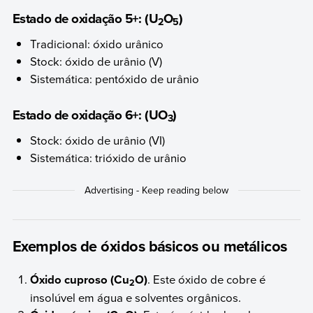
Estado de oxidação 5+: (U
O
)
2
5
Tradicional: óxido urânico
Stock: óxido de urânio (V)
Sistemática: pentóxido de urânio
Estado de oxidação 6+: (UO
)
3
Stock: óxido de urânio (VI)
Sistemática: trióxido de urânio
Exemplos de óxidos básicos ou metálicos
Óxido cuproso (Cu
O)
. Este óxido de cobre é
2
insolúvel em água e solventes orgânicos.