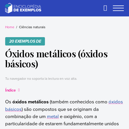
Skip
to
Primary
Menu
content
Exemplos
Precisa de
exemplos? Nós
Home
Ciências naturais
temos.
20 EXEMPLOS DE
Óxidos metálicos (óxidos
básicos)
Tu navegador no soporta la lectura en voz alta.
Índice
Os
óxidos metálicos
(também conhecidos como
óxidos
básicos
) são compostos que se originam da
combinação de um
metal
e oxigênio, com a
particularidade de estarem fundamentalmente unidos