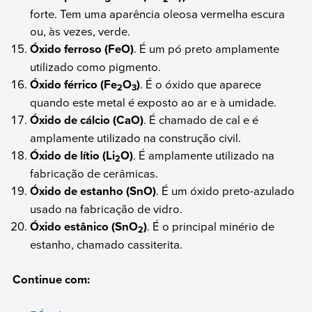
forte. Tem uma aparência oleosa vermelha escura
ou, às vezes, verde.
Óxido ferroso (FeO)
. É um pó preto amplamente
utilizado como pigmento.
Óxido férrico (Fe
O
)
. É o óxido que aparece
2
3
quando este metal é exposto ao ar e à umidade.
Óxido de cálcio (CaO)
. É chamado de cal e é
amplamente utilizado na construção civil.
Óxido de lítio (Li
O)
. É amplamente utilizado na
2
fabricação de cerâmicas.
Óxido de estanho (SnO)
. É um óxido preto-azulado
usado na fabricação de vidro.
Óxido estânico (SnO
)
. É o principal minério de
2
estanho, chamado cassiterita.
Continue com: