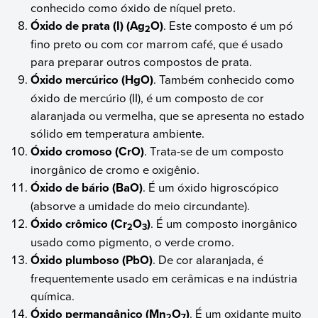
conhecido como óxido de níquel preto.
Óxido de prata (I) (Ag
O)
. Este composto é um pó
2
fino preto ou com cor marrom café, que é usado
para preparar outros compostos de prata.
Óxido mercúrico (HgO)
. Também conhecido como
óxido de mercúrio (II), é um composto de cor
alaranjada ou vermelha, que se apresenta no estado
sólido em temperatura ambiente.
Óxido cromoso (CrO)
. Trata-se de um composto
inorgânico de cromo e oxigênio.
Óxido de bário (BaO)
. É um óxido higroscópico
(absorve a umidade do meio circundante).
Óxido crômico (Cr
O
)
. É um composto inorgânico
2
3
usado como pigmento, o verde cromo.
Óxido plumboso (PbO)
. De cor alaranjada, é
frequentemente usado em cerâmicas e na indústria
química.
Óxido permangânico (Mn
O
)
. É um oxidante muito
2
7