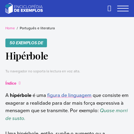
Skip
to
Primary
Menu
content
Exemplos
Precisa de
exemplos? Nós
Home
Português e literatura
temos.
50 EXEMPLOS DE
Hipérbole
Tu navegador no soporta la lectura en voz alta.
Índice
A
hipérbole
é uma
figura de linguagem
que consiste em
exagerar a realidade para dar mais força expressiva à
mensagem que se transmite. Por exemplo:
Quase morri
de susto.
Uma hipérbole, então, supõe o aumento ou a