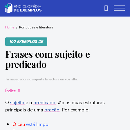
Skip
to
Primary
Menu
content
Exemplos
Precisa de
exemplos? Nós
Home
Português e literatura
temos.
100 EXEMPLOS DE
Frases com sujeito e
predicado
Tu navegador no soporta la lectura en voz alta.
Índice
O
sujeito
e o
predicado
são as duas estruturas
principais de uma
oração
. Por exemplo:
O céu
está limpo.