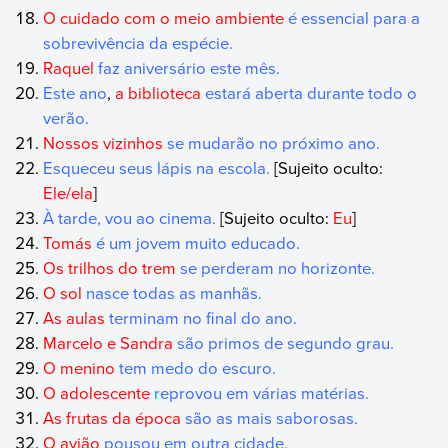
O cuidado com o meio ambiente
é essencial para a
sobrevivência da espécie.
Raquel
faz aniversário este mês.
Este ano
,
a biblioteca
estará aberta durante todo o
verão.
Nossos vizinhos
se mudarão no próximo ano.
Esqueceu seus lápis na escola.
[Sujeito oculto:
Ele/ela
]
À tarde, vou ao cinema.
[Sujeito oculto:
Eu
]
Tomás
é um jovem muito educado.
Os trilhos do trem
se perderam no horizonte.
O sol
nasce todas as manhãs.
As aulas
terminam no final do ano.
Marcelo e Sandra
são primos de segundo grau.
O menino
tem medo do escuro.
O adolescente
reprovou em várias matérias.
As frutas da época
são as mais saborosas.
O avião
pousou em outra cidade.