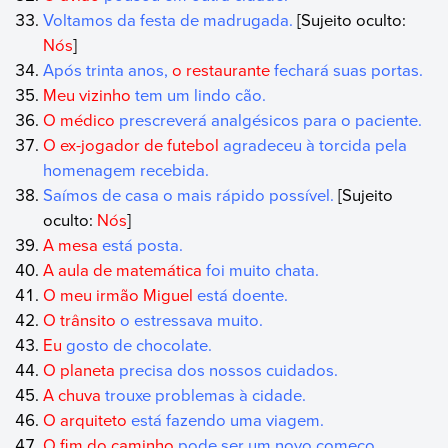
Voltamos da festa de madrugada.
[Sujeito oculto:
Nós
]
Após trinta anos,
o restaurante
fechará suas portas.
Meu vizinho
tem um lindo cão.
O médico
prescreverá analgésicos para o paciente.
O ex-jogador de futebol
agradeceu à torcida pela
homenagem recebida.
Saímos de casa o mais rápido possível.
[Sujeito
oculto:
Nós
]
A mesa
está posta.
A aula de matemática
foi muito chata.
O meu irmão Miguel
está doente.
O trânsito
o estressava muito.
Eu
gosto de chocolate.
O planeta
precisa dos nossos cuidados.
A chuva
trouxe problemas à cidade.
O arquiteto
está fazendo uma viagem.
O fim do caminho
pode ser um novo começo.