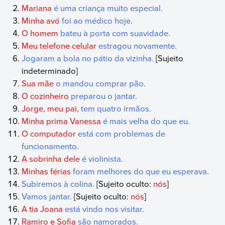
Mariana
é uma criança muito especial.
Minha avó
foi ao médico hoje.
O homem
bateu à porta com suavidade.
Meu telefone celular
estragou novamente.
Jogaram a bola no pátio da vizinha.
[Sujeito
indeterminado]
Sua mãe
o mandou comprar pão.
O cozinheiro
preparou o jantar.
Jorge, meu pai,
tem quatro irmãos.
Minha prima Vanessa
é mais velha do que eu.
O computador
está com problemas de
funcionamento.
A sobrinha dele
é violinista.
Minhas férias
foram melhores do que eu esperava.
Subiremos à colina.
[Sujeito oculto:
nós
]
Vamos jantar.
[Sujeito oculto:
nós
]
A tia Joana
está vindo nos visitar.
Ramiro e Sofia
são namorados.