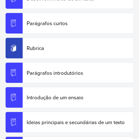
coesao/. Acesso em: 20 de junho de 2026.
Copy Quote
Parágrafos curtos
Rubrica
Parágrafos introdutórios
Introdução de um ensaio
Ideias principais e secundárias de um texto