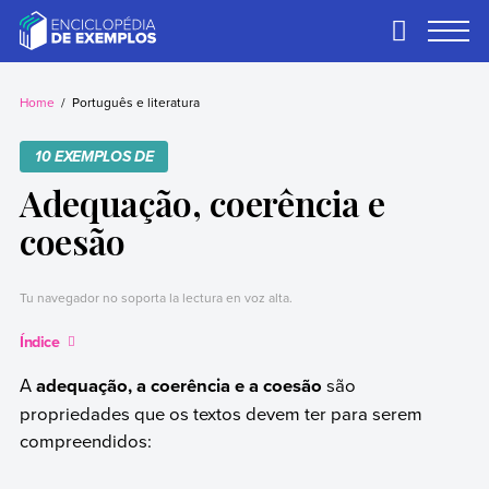
Skip
to
Primary
Menu
content
Exemplos
Precisa de
exemplos? Nós
Home
Português e literatura
temos.
10 EXEMPLOS DE
Adequação, coerência e
coesão
Tu navegador no soporta la lectura en voz alta.
Índice
A
adequação, a coerência e a coesão
são
propriedades que os textos devem ter para serem
compreendidos: