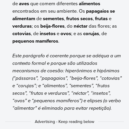
de
aves
que comem diferentes
alimentos
encontrados em seu ambiente. Os
papagaios se
alimentam
de
sementes
,
frutos secos
,
frutas
e
verduras
; os
beija-flores
, do
néctar
das flores; as
cotovias
, de
insetos
e
ovos
; e as
corujas
, de
pequenos mamíferos
.
Este parágrafo é coerente porque se adéqua a um
contexto formal e porque são utilizados
mecanismos de coesão: hiperônimos e hipônimos
(“pássaros”, “papagaios”, “beija-flores”, “cotovias”
e “corujas”; e “alimentos”, “sementes”, “frutos
secos”, “frutas e verduras”, “néctar”, “insetos”,
“ovos” e “pequenos mamíferos”) e elipses (o verbo
“alimentar” é eliminado para evitar repetição).