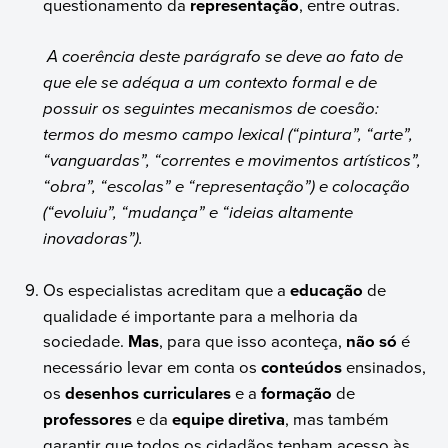
questionamento da
representação
, entre outras.
A coerência deste parágrafo se deve ao fato de
que ele se adéqua a um contexto formal e de
possuir os seguintes mecanismos de coesão:
termos do mesmo campo lexical (“pintura”, “arte”,
“vanguardas”, “correntes e movimentos artísticos”,
“obra”, “escolas” e “representação”) e colocação
(“evoluiu”, “mudança” e “ideias altamente
inovadoras”).
Os especialistas acreditam que a
educação
de
qualidade é importante para a melhoria da
sociedade.
Mas
, para que isso aconteça,
não só
é
necessário levar em conta os
conteúdos
ensinados,
os
desenhos curriculares
e a
formação
de
professores
e da
equipe diretiva
, mas também
garantir que todos os cidadãos tenham acesso às