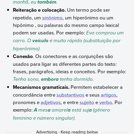
manhã, eu
.
também
Reiteração e colocação.
Um termo pode ser
repetido, um
sinônimo
, um hiperônimo ou um
hipônimo , ou palavras do mesmo campo lexical
podem ser usadas. Por exemplo:
Eva comprou um
carro. O
é muito rápido (substituição por
veículo
hiperônimo).
Conexão
. Os conectores e as conjunções são
usados para ligar as diferentes partes do texto:
frases, parágrafos, ideias e conceitos. Por exemplo:
Tenho sono,
tenha dormido.
embora
Mecanismos gramaticais.
Permitem estabelecer a
concordância entre
substantivos
e seus
artigos
,
pronomes e
adjetivos
, e entre
sujeito
e
verbo
. Por
exemplo:
mes
amarel
está suj
(gênero
A
a
a
a
feminino e número singular).