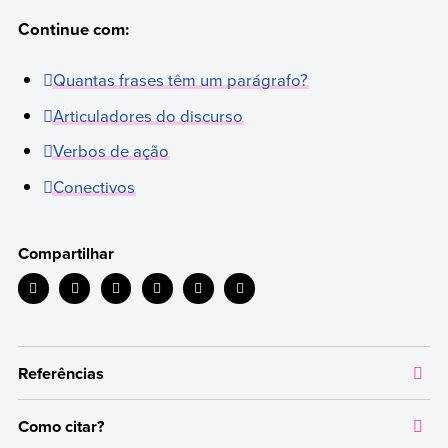
Continue com:
Quantas frases têm um parágrafo?
Articuladores do discurso
Verbos de ação
Conectivos
Compartilhar
Referências
Como citar?
Todas as informações que oferecemos são respaldadas por