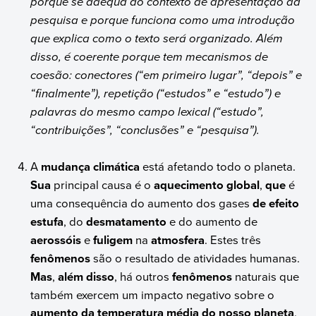
porque se adéqua ao contexto de apresentação da
pesquisa e porque funciona como uma introdução
que explica como o texto será organizado. Além
disso, é coerente porque tem mecanismos de
coesão: conectores (“em primeiro lugar”, “depois” e
“finalmente”), repetição (“estudos” e “estudo”) e
palavras do mesmo campo lexical (“estudo”,
“contribuições”, “conclusões” e “pesquisa”).
A
mudança climática
está afetando todo o planeta.
Sua
principal causa é o
aquecimento global
,
que
é
uma consequência do aumento dos gases
de efeito
estufa
, do
desmatamento
e do aumento de
aerossóis
e
fuligem
na
atmosfera
. Estes três
fenômenos
são o resultado de atividades humanas.
Mas
,
além disso
, há outros
fenômenos
naturais que
também exercem um impacto negativo sobre o
aumento da temperatura média do nosso planeta
,