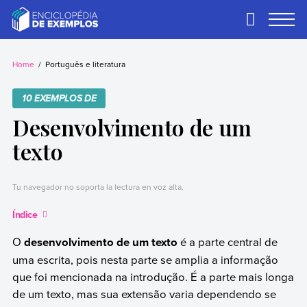
Skip
to
Primary
Menu
content
Exemplos
Precisa de
exemplos? Nós
Home
Português e literatura
temos.
10 EXEMPLOS DE
Desenvolvimento de um
texto
Tu navegador no soporta la lectura en voz alta.
Índice
O
desenvolvimento de um texto
é a parte central de
uma escrita, pois nesta parte se amplia a informação
que foi mencionada na introdução. É a parte mais longa
de um texto, mas sua extensão varia dependendo se