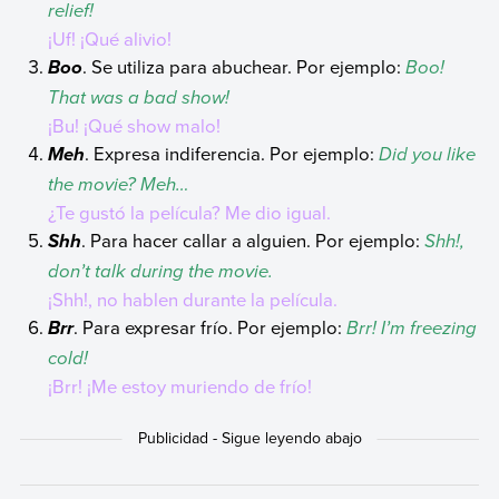
relief!
¡Uf! ¡Qué alivio!
. Se utiliza para abuchear. Por ejemplo:
Boo!
Boo
That was a bad show!
¡Bu! ¡Qué show malo!
. Expresa indiferencia. Por ejemplo:
Did you like
Meh
the movie? Meh…
¿Te gustó la película? Me dio igual.
. Para hacer callar a alguien. Por ejemplo:
Shh!,
Shh
don’t talk during the movie.
¡Shh!, no hablen durante la película.
. Para expresar frío. Por ejemplo:
Brr! I’m freezing
Brr
cold!
¡Brr! ¡Me estoy muriendo de frío!