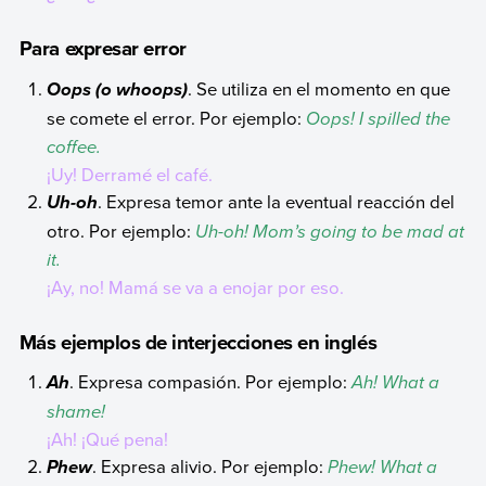
Para expresar error
. Se utiliza en el momento en que
Oops (o whoops)
se comete el error. Por ejemplo:
Oops! I spilled the
coffee.
¡Uy! Derramé el café.
. Expresa temor ante la eventual reacción del
Uh-oh
otro. Por ejemplo:
Uh-oh! Mom’s going to be mad at
it.
¡Ay, no! Mamá se va a enojar por eso.
Más ejemplos de interjecciones en inglés
. Expresa compasión. Por ejemplo:
Ah! What a
Ah
shame!
¡Ah! ¡Qué pena!
. Expresa alivio. Por ejemplo:
Phew! What a
Phew