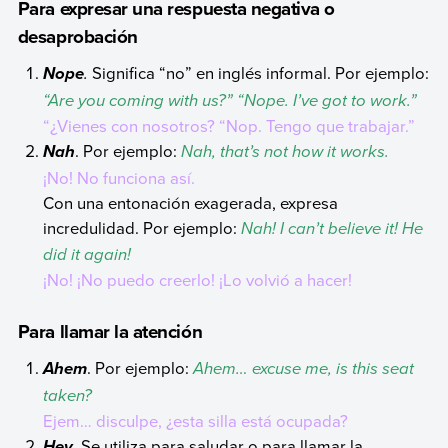
Para expresar una respuesta negativa o
desaprobación
.
Significa “no” en inglés informal. Por ejemplo:
Nope
“Are you coming with us?” “Nope. I’ve got to work.”
“¿Vienes con nosotros? “Nop. Tengo que trabajar.”
. Por ejemplo:
Nah, that’s not how it works.
Nah
¡No! No funciona así.
Con una entonación exagerada, expresa
incredulidad. Por ejemplo:
Nah! I can’t believe it! He
did it again!
¡No! ¡No puedo creerlo! ¡Lo volvió a hacer!
Para llamar la atención
. Por ejemplo:
Ahem… excuse me, is this seat
Ahem
taken?
Ejem… disculpe, ¿esta silla está ocupada?
. Se utiliza para saludar o para llamar la
Hey