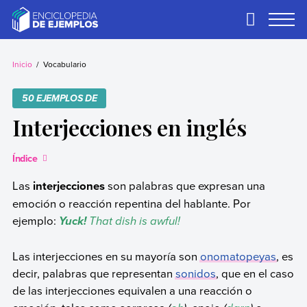
Skip
to
Primary
Menu
content
Ejemplos
Necesitas ejemplos.
Los tenemos.
Inicio
Vocabulario
50 EJEMPLOS DE
Interjecciones en inglés
Índice
Las
interjecciones
son palabras que expresan una
emoción o reacción repentina del hablante. Por
ejemplo:
That dish is awful!
Yuck!
Las interjecciones en su mayoría son
onomatopeyas
, es
decir, palabras que representan
sonidos
, que en el caso
de las interjecciones equivalen a una reacción o