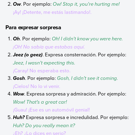
. Por ejemplo:
Ow! Stop it, you’re hurting me!
Ow
¡Ay! ¡Detente, me estás lastimando!.
Para expresar sorpresa
. Por ejemplo:
Oh! I didn’t know you were here.
Oh
¡Oh! No sabía que estabas aquí.
. Expresa consternación. Por ejemplo:
Jeez (o geez)
Jeez, I wasn’t expecting this.
¡Caray! No esperaba esto.
. Por ejemplo:
Gosh, I didn’t see it coming.
Gosh
¡Cielos! No lo vi venir.
. Expresa sorpresa y admiración. Por ejemplo:
Wow
Wow! That’s a great car!
¡Guau! ¡Ese es un automóvil genial!
Expresa sorpresa e incredulidad. Por ejemplo:
Huh?
Huh? Do you really mean it?
¿Eh? ¿Lo dices en serio?