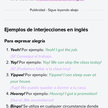
Ejemplos de interjecciones en inglés
Para expresar alegría
Por ejemplo:
Yeah! I got the job.
Yeah!
¡Sí! Conseguí el trabajo.
Por ejemplo:
Yay! We can skip the class today!
Yay!
¡Sí! ¡Podemos faltar a la clase hoy!
Por ejemplo:
Yippee! I can sleep over at
Yippee!
your house.
¡Yupi! Me puedo quedar a dormir a tu casa.
Por ejemplo:
Hooray! I got a promotion!
Hooray!
¡Hurra! ¡Me ascendieron!
Se utiliza en cualquier circunstancia donde
Bingo!