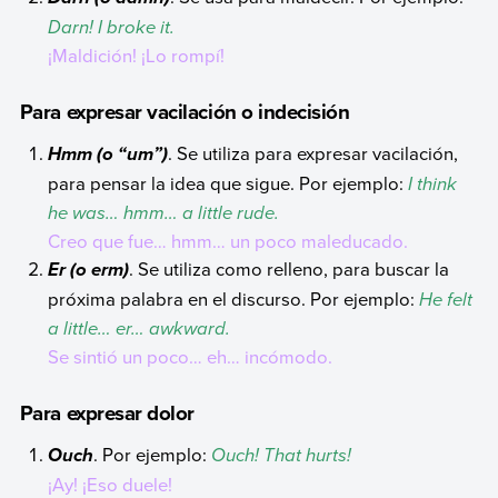
Darn! I broke it.
¡Maldición! ¡Lo rompí!
Para expresar vacilación o indecisión
. Se utiliza para expresar vacilación,
Hmm (o “um”)
para pensar la idea que sigue. Por ejemplo:
I think
he was… hmm… a little rude.
Creo que fue… hmm… un poco maleducado.
. Se utiliza como relleno, para buscar la
Er (o erm)
próxima palabra en el discurso. Por ejemplo:
He felt
a little… er… awkward.
Se sintió un poco… eh… incómodo.
Para expresar dolor
. Por ejemplo:
Ouch! That hurts!
Ouch
¡Ay! ¡Eso duele!