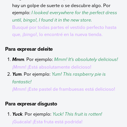
hay un golpe de suerte o se descubre algo. Por
ejemplo:
I looked everywhere for the perfect dress
until, bingo!, I found it in the new store.
Busqué por todas partes el vestido perfecto hasta
que, ¡bingo!, lo encontré en la nueva tienda.
Para expresar deleite
.
Por ejemplo:
Mmm! It’s absolutely delicious!
Mmm
¡Mmm! ¡Está absolutamente delicioso!
.
Por ejemplo:
Yum! This raspberry pie is
Yum
fantastic!
¡Mmm! ¡Este pastel de frambuesas está delicioso!
Para expresar disgusto
.
Por ejemplo:
Yuck! This fruit is rotten!
Yuck
¡Guácala! ¡Esta fruta está podrida!