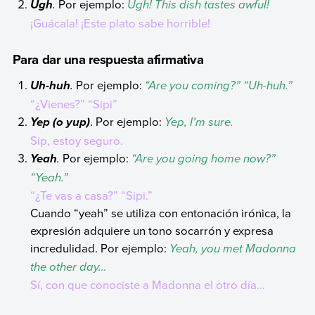
.
Por ejemplo:
Ugh! This dish tastes awful!
Ugh
¡Guácala! ¡Este plato sabe horrible!
Para dar una respuesta afirmativa
.
Por ejemplo:
“Are you coming?” “Uh-huh.”
Uh-huh
“¿Vienes?” “Sipi”
. Por ejemplo:
Yep, I’m sure.
Yep (o yup)
Sip, estoy seguro.
.
Por ejemplo:
“Are you going home now?”
Yeah
“Yeah.”
“¿Te vas a casa?” “Sipi.”
Cuando “yeah” se utiliza con entonación irónica, la
expresión adquiere un tono socarrón y expresa
incredulidad. Por ejemplo:
Yeah, you met Madonna
the other day…
Sí, con que conociste a Madonna el otro día…