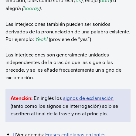
emoción, tales como sorpresa
(
oh
)
, enojo
(
darn
)
o
alegría
(
hooray
)
.
Las interjecciones también pueden ser sonidos
derivados de la pronunciación de una palabra existente.
Por ejemplo:
Yeah!
(proviene de “
yes
”)
Las interjecciones son generalmente unidades
independientes de la oración que las sigue o las
precede, y se les añade frecuentemente un signo de
exclamación.
Atención:
En inglés los
signos de exclamación
(tanto como los signos de interrogación) solo se
escriben al final de la frase y no al principio.
Ver además:
Frases cotidianas en inglés