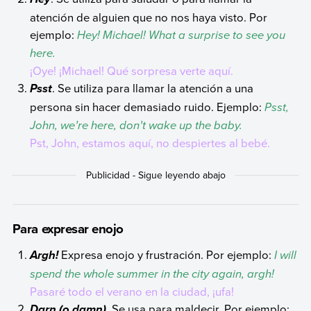
atención de alguien que no nos haya visto. Por
ejemplo:
Hey! Michael! What a surprise to see you
here.
¡Oye! ¡Michael! Qué sorpresa verte aquí.
. Se utiliza para llamar la atención a una
Psst
persona sin hacer demasiado ruido. Ejemplo:
Psst,
John, we’re here, don’t wake up the baby.
Pst, John, estamos aquí, no despiertes al bebé.
Para expresar enojo
Expresa enojo y frustración. Por ejemplo:
I will
Argh!
spend the whole summer in the city again, argh!
Pasaré todo el verano en la ciudad, ¡ufa!
. Se usa para maldecir. Por ejemplo:
Darn (o damn)