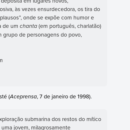
s deposita em lugares novos,
siva, às vezes ensurdecedora, os tira do
Aplausos”, onde se expõe com humor e
osa de um
chanta
(em português, charlatão)
um grupo de personagens do povo,
em
sté (
Aceprensa
, 7 de janeiro de 1998).
ploração submarina dos restos do mítico
e uma jovem, milagrosamente