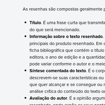
As resenhas são compostas geralmente pe
Título
. É uma frase curta que transmi
do que será mencionado.
Informação sobre o texto resenhado
.
principais do produto resenhado. Em 
ficha bibliográfica que contém o título 
editora, o ano de edição e a quantida
pode variar conforme o autor e o mei
Síntese comentada do texto
. É o cor
descrevem-se suas características ou p
que quer alcançar e se consegue ou n
análise crítica do conteúdo do texto 
Avaliação do autor
. É a opinião argu
resenhado, onde expõe os seus pontos