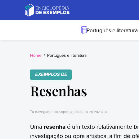
Skip
to
content
Exemplos
Precisa de
exemplos? Nós
Português e literatura
temos.
Home
Português e literatura
EXEMPLOS DE
Resenhas
Tu navegador no soporta la lectura en voz alta.
Uma
resenha
é um texto relativamente b
investigação ou obra artística, a fim de o