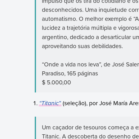
impulso que os tira do cotidiano e o
desconhecidos. Uma inquietude corro
automatismo. O melhor exemplo é “
lucidez a trajetória múltipla e vigor
argentino, dedicado a desarticular 
aproveitando suas debilidades.
“Onde a vida nos leva”, de José Sal
Paradiso, 165 páginas
$ 5.000,00
“Titanic
”
(seleção), por José María Are
Um caçador de tesouros começa a ex
Titanic. A descoberta do desenho d