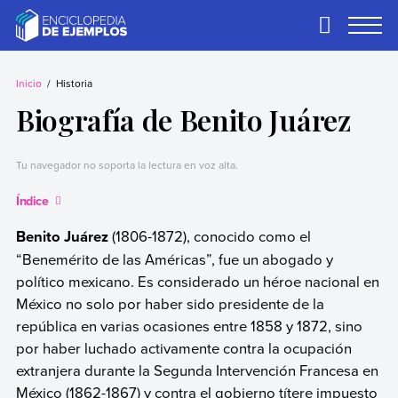
Skip
to
Primary
Menu
content
Ejemplos
Necesitas ejemplos.
Los tenemos.
Inicio
Historia
Biografía de Benito Juárez
Tu navegador no soporta la lectura en voz alta.
Índice
Benito Juárez
(1806-1872), conocido como el
“Benemérito de las Américas”, fue un abogado y
político mexicano. Es considerado un héroe nacional en
México no solo por haber sido presidente de la
república en varias ocasiones entre 1858 y 1872, sino
por haber luchado activamente contra la ocupación
extranjera durante la Segunda Intervención Francesa en
México (1862-1867) y contra el gobierno títere impuesto