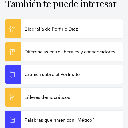
También te puede interesar
Von Wobeser, G. (Coord.). (2014).
Historia de México
. Fondo de
Gayubas, Augusto (23 de julio de 2025).
Biografía de
Cultura Económica.
Benito Juárez
. Enciclopedia de Ejemplos. Recuperado el
19 de junio de 2026 de
https://www.ejemplos.co/biografia-de-benito-juarez/
.
Biografía de Porfirio Díaz
Copiar cita
Diferencias entre liberales y conservadores
Crónica sobre el Porfiriato
Líderes democráticos
Palabras que rimen con “México”