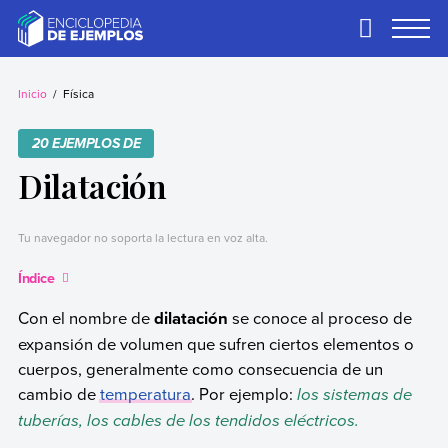
Skip
to
Primary
Menu
content
Ejemplos
Necesitas ejemplos.
Los tenemos.
Inicio
Física
20 EJEMPLOS DE
Dilatación
Tu navegador no soporta la lectura en voz alta.
Índice
Con el nombre de
dilatación
se conoce al proceso de
expansión de volumen que sufren ciertos elementos o
cuerpos, generalmente como consecuencia de un
cambio de
temperatura
. Por ejemplo:
los sistemas de
tuberías, los cables de los tendidos eléctricos.