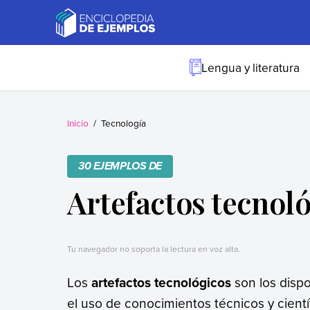
Skip
to
content
Ejemplos
Necesitas ejemplos.
Los tenemos.
Lengua y literatura
Inicio
Tecnología
30 EJEMPLOS DE
Artefactos tecnol
Tu navegador no soporta la lectura en voz alta.
Los
artefactos tecnológicos
son los disp
el uso de conocimientos técnicos y científ