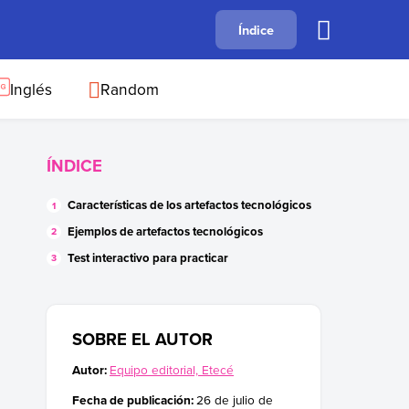
A
Índice
B
C
D
E
F
G
H
I
J
Inglés
Random
ÍNDICE
Características de los artefactos tecnológicos
Ejemplos de artefactos tecnológicos
Test interactivo para practicar
SOBRE EL AUTOR
Autor:
Equipo editorial, Etecé
Fecha de publicación:
26 de julio de