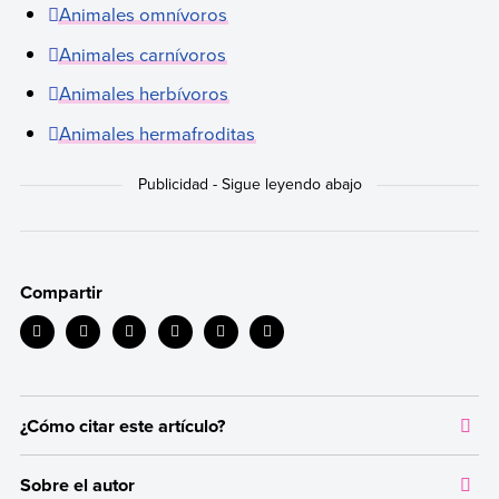
Animales omnívoros
Animales carnívoros
Animales herbívoros
Animales hermafroditas
Compartir
¿Cómo citar este artículo?
Citar la fuente original de donde tomamos información sirve para
Sobre el autor
dar crédito a los autores correspondientes y evitar incurrir en