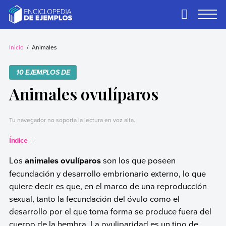
Skip
to
Primary
Menu
content
Ejemplos
Necesitas ejemplos.
Los tenemos.
Inicio
Animales
10 EJEMPLOS DE
Animales ovulíparos
Tu navegador no soporta la lectura en voz alta.
Índice
Los
animales ovulíparos
son los que poseen
fecundación y desarrollo embrionario externo, lo que
quiere decir es que, en el marco de una reproducción
sexual, tanto la fecundación del óvulo como el
desarrollo por el que toma forma se produce fuera del
cuerpo de la hembra. La ovuliparidad es un tipo de