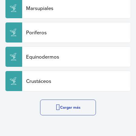
Marsupiales
Poríferos
Equinodermos
Crustáceos
Cargar más